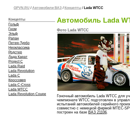
GPVN.RU
/
Автомобили ВАЗ
/
Концепты
/
Lada WTCC
Автомобиль Lada W
Концепты
Гольф
Гном
Фото Lada WTCC
Эльф
Рапан
Петер-Турбо
Неоклассика
Родстер
Лада Карат
Project C
Lada Raid
Lada Revolution
Lada C
Кроссовер
Lada C-Cross
Lada WTCC
Lada Revolution Coupe
Гоночный автомобиль Lada WTCC для уч
чемпионате WTCC подготовлен в управ
испытаний автомобилей серийного прои
совместно с немецкой фирмой MTEC-SP
построен на базе
ВАЗ 21106
.