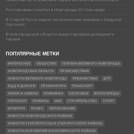
Ростовчанин похитил в Новгороде 20 тонн меди
В Старой Руссе нашли тысячелетний змеевик с Медузой
Горгоной
В Новгородской области амнистировали домашнего
тирана
ПОПУЛЯРНЫЕ МЕТКИ
ИНТЕРЕСНОЕ
ОБЩЕСТВО
ГЕНПЛАН ВЕЛИКОГО НОВГОРОДА
НОВГОРОДСКАЯ ОБЛАСТЬ
ПРОИСШЕСТВИЯ
НОВОСТИ ВЕЛИКОГО НОВГОРОДА
УРБАНИСТИКА
ДТП
БДД И ДОРОГИ
ПРОКУРАТУРА
ТРАНСПОРТ
ПАРКИ И СКВЕРЫ
КРИМИНАЛ
ЗДОРОВЬЕ
ВЕЛОСИПЕДЫ
ГОРОСКОП
ПОЖАРЫ
ЖКХ
СТРОИТЕЛЬСТВО
СПОРТ
КУЛЬТУРА
ПРАВО
ОБРАЗОВАНИЕ
НОВОСТИ НОВГОРОДСКОГО РАЙОНА
НОВОСТИ СТАРОЙ РУССЫ И СТАРОРУССКОГО РАЙОНА
НОВОСТИ БОРОВИЧЕЙ И БОРОВИЧСКОГО РАЙОНА