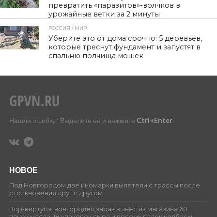
превратить «паразитов»-волчков в
урожайные ветки за 2 минуты
РОССИЯ / МИР
29
Уберите это от дома срочно: 5 деревьев,
которые треснут фундамент и запустят в
спальню полчища мошек
Нашли ошибку? Выделите её и нажмите
Ctrl+Enter
.
НОВОЕ
Под Новгородом две иномарки вылетели с трассы после
столкновения друг с другом
Вор-виртуоз: новгородец зараз вынес из магазина 60
пачек масла, 18 упаковок сыра и восемь палок колбасы