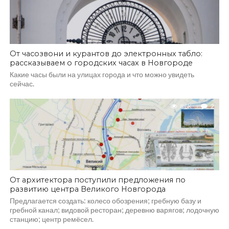
От часозвони и курантов до электронных табло:
рассказываем о городских часах в Новгороде
Какие часы были на улицах города и что можно увидеть
сейчас.
8.6K
2
От архитектора поступили предложения по
развитию центра Великого Новгорода
Предлагается создать: колесо обозрения; гребную базу и
гребной канал; видовой ресторан; деревню варягов; лодочную
станцию; центр ремёсел.