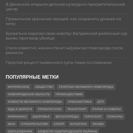
В Демянске открыли детский культурно-просветительский
центр
Правильное хранение овощей: как сохранить урожай на
зиму
Буквально изрезал свою жертву: Валдайский районный суд
вынес приговор убийце
Стало известно, каким станет ж/д вокзал Новгорода после
ремонта
Простой рецепт тыквенного супа-пюре со сливками
ПОПУЛЯРНЫЕ МЕТКИ
ИНТЕРЕСНОЕ
ОБЩЕСТВО
ГЕНПЛАН ВЕЛИКОГО НОВГОРОДА
НОВГОРОДСКАЯ ОБЛАСТЬ
ПРОИСШЕСТВИЯ
НОВОСТИ ВЕЛИКОГО НОВГОРОДА
УРБАНИСТИКА
ДТП
БДД И ДОРОГИ
ПРОКУРАТУРА
ТРАНСПОРТ
ПАРКИ И СКВЕРЫ
КРИМИНАЛ
ЗДОРОВЬЕ
ВЕЛОСИПЕДЫ
ГОРОСКОП
ПОЖАРЫ
ЖКХ
СТРОИТЕЛЬСТВО
СПОРТ
КУЛЬТУРА
ПРАВО
ОБРАЗОВАНИЕ
НОВОСТИ НОВГОРОДСКОГО РАЙОНА