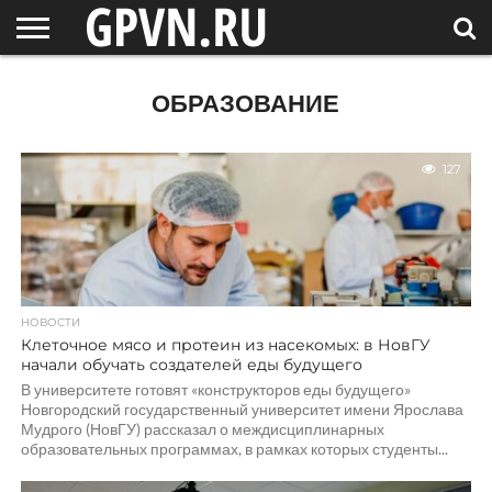
НОВГОРОДСКАЯ
ОБЛАСТЬ
НОВОСТИ
РОССИЯ
СПЕЦПРОЕКТЫ
БЛОГ
СТАТЬИ
ФОТОРЕПОРТАЖИ
ИНТЕРВЬЮ
ОБЪЕКТЫ
ПОДБОРКИ
ОБРАЗОВАНИЕ
СОСЕДЕЙ
/ МИР
127
НОВОСТИ
Клеточное мясо и протеин из насекомых: в НовГУ
начали обучать создателей еды будущего
В университете готовят «конструкторов еды будущего»
Новгородский государственный университет имени Ярослава
Мудрого (НовГУ) рассказал о междисциплинарных
образовательных программах, в рамках которых студенты...