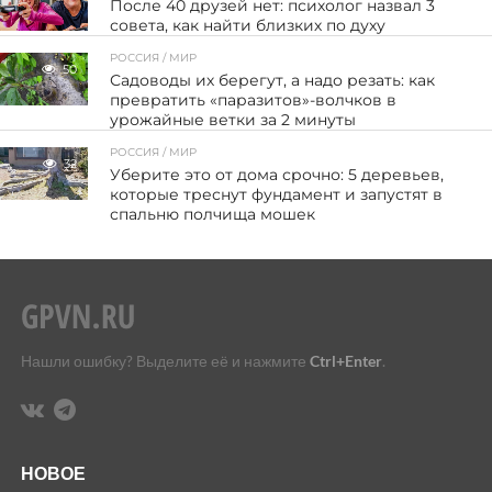
После 40 друзей нет: психолог назвал 3
совета, как найти близких по духу
РОССИЯ / МИР
50
Садоводы их берегут, а надо резать: как
превратить «паразитов»-волчков в
урожайные ветки за 2 минуты
РОССИЯ / МИР
32
Уберите это от дома срочно: 5 деревьев,
которые треснут фундамент и запустят в
спальню полчища мошек
Нашли ошибку? Выделите её и нажмите
Ctrl+Enter
.
НОВОЕ