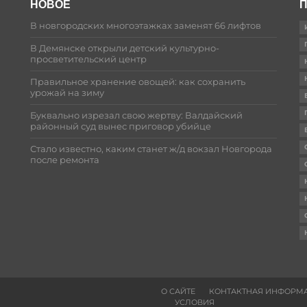
НОВОЕ
П
В новгородских многоэтажках заменят 66 лифтов
В Демянске открыли детский культурно-
просветительский центр
Правильное хранение овощей: как сохранить
урожай на зиму
Буквально изрезал свою жертву: Валдайский
районный суд вынес приговор убийце
Стало известно, каким станет ж/д вокзал Новгорода
после ремонта
О САЙТЕ
КОНТАКТНАЯ ИНФОРМ
УСЛОВИЯ