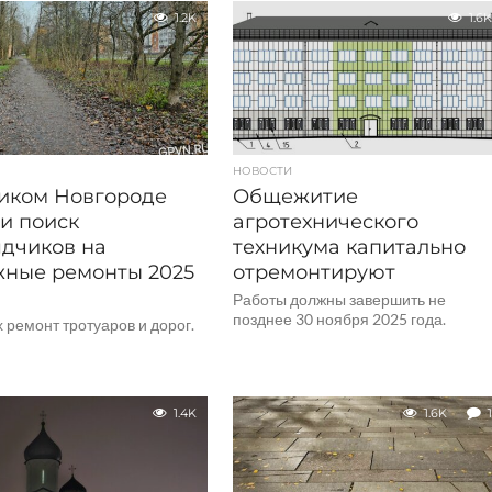
1.2K
1.6K
НОВОСТИ
иком Новгороде
Общежитие
и поиск
агротехнического
дчиков на
техникума капитально
ные ремонты 2025
отремонтируют
Работы должны завершить не
позднее 30 ноября 2025 года.
 ремонт тротуаров и дорог.
1.4K
1.6K
1