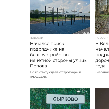
1.8K
НОВОСТИ
НОВОСТИ
Начался поиск
В Вел
подрядчика на
начал
благоустройство
подря
нечётной стороны улицы
дорож
Попова
года
По контакту сделают тротуары и
В планах
площадки.
3.7K