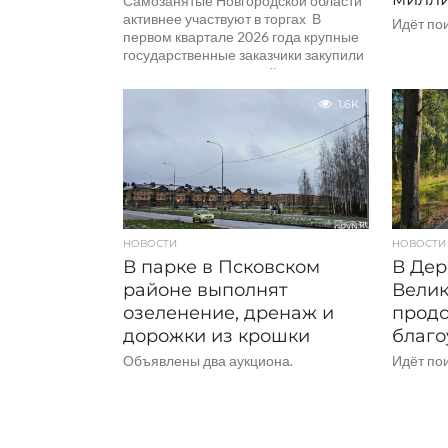
Самозанятые Новгородской области
активнее участвуют в торгах В
Идёт по
первом квартале 2026 года крупные
государственные заказчики закупили
у самозанятых жителей
Новгородской области товары...
1.6K
НОВОСТИ
НОВОСТИ
В парке в Псковском
В Дер
районе выполнят
Велик
озеленение, дренаж и
прод
дорожки из крошки
благо
Объявлены два аукциона.
Идёт по