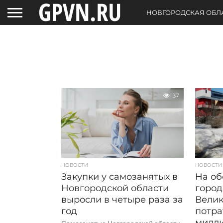
НОВГОРОДСКАЯ ОБЛ
37
НОВОСТИ
НОВОСТИ
Закупки у самозанятых в
На о
Новгородской области
город
выросли в четыре раза за
Велик
год
потра
милли