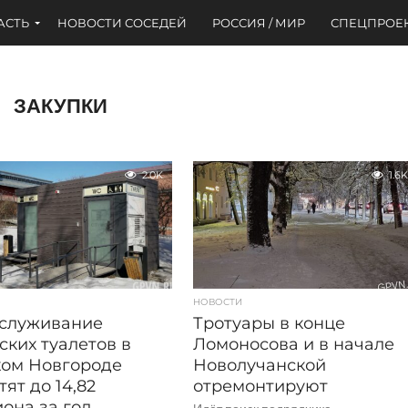
АСТЬ
НОВОСТИ СОСЕДЕЙ
РОССИЯ / МИР
СПЕЦПРОЕ
ЗАКУПКИ
2.0K
1.6K
НОВОСТИ
бслуживание
Тротуары в конце
ских туалетов в
Ломоносова и в начале
ом Новгороде
Новолучанской
тят до 14,82
отремонтируют
она за год