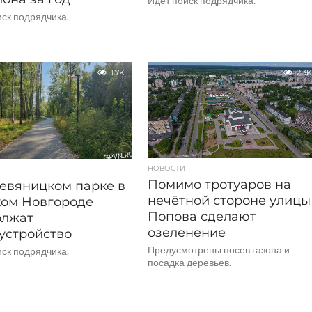
Идёт поиск подрядчика.
иск подрядчика.
1.7K
2.3K
НОВОСТИ
Помимо тротуаров на
евяницком парке в
нечётной стороне улицы
ом Новгороде
Попова сделают
олжат
озеленение
устройство
Предусмотрены посев газона и
иск подрядчика.
посадка деревьев.