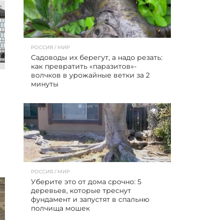
РОССИЯ / МИР
Садоводы их берегут, а надо резать:
как превратить «паразитов»-
волчков в урожайные ветки за 2
минуты
32
РОССИЯ / МИР
Уберите это от дома срочно: 5
деревьев, которые треснут
фундамент и запустят в спальню
полчища мошек