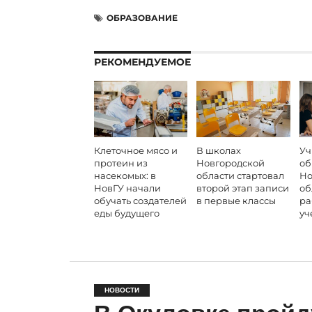
ОБРАЗОВАНИЕ
РЕКОМЕНДУЕМОЕ
Клеточное мясо и
В школах
Уч
протеин из
Новгородской
об
насекомых: в
области стартовал
Но
НовГУ начали
второй этап записи
об
обучать создателей
в первые классы
ра
еды будущего
уч
НОВОСТИ