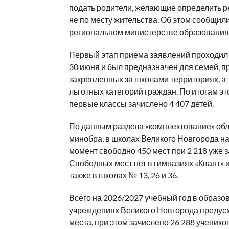
подать родители, желающие определить р
не по месту жительства. Об этом сообщили
региональном министерстве образования
Первый этап приема заявлений проходил 
30 июня и был предназначен для семей, 
закрепленных за школами территориях, а 
льготных категорий граждан. По итогам эт
первые классы зачислено 4 407 детей.
По данным раздела «комплектование» обл
минобра, в школах Великого Новгорода н
момент свободно 450 мест при 2 218 уже 
Свободных мест нет в гимназиях «Квант» и
также в школах № 13, 26 и 36.
Всего на 2026/2027 учебный год в образо
учреждениях Великого Новгорода предус
места, при этом зачислено 26 288 учеников