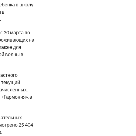
ебенка в школу
 в
.
с 30 марта по
проживающих на
также для
ой волны в
астного
а текущий
зачисленных.
 «Гармония», а
вательных
мотрено 25 404
.