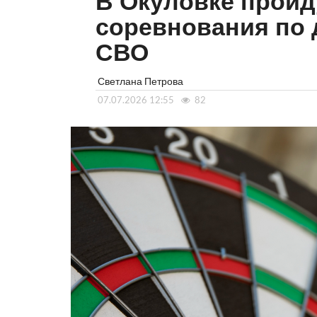
В Окуловке пройд
соревнования по 
СВО
Светлана Петрова
07.07.2026 12:55
82