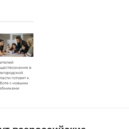
ителей
ществознания в
вгородской
ласти готовят к
боте с новыми
ебниками