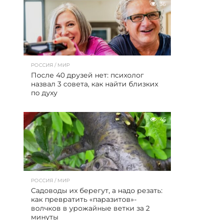
36
РОССИЯ / МИР
После 40 друзей нет: психолог
назвал 3 совета, как найти близких
по духу
45
РОССИЯ / МИР
Садоводы их берегут, а надо резать:
как превратить «паразитов»-
волчков в урожайные ветки за 2
минуты