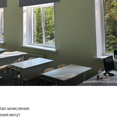
ФОТО: КОНСТАНТИН КУР
тап зачисления
ения могут