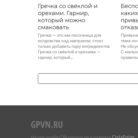
Гречка со свёклой и
Беспо
орехами. Гарнир,
каки
который можно
прив
смаковать
отказ
Гречка — это как песочница для
Привычки
колдовства над завтраком: стоит
тема поч
только добавить пару ингредиентов
Не обсуж
Гречка со свёклой и орехами —
С малых 
гарнир, который...
правиль
Каждый д
Нашли ошибку? Выделите её и нажмите
Ctrl+Enter
.