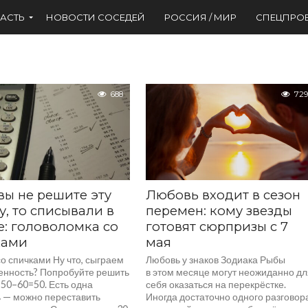
АСТЬ
НОВОСТИ СОСЕДЕЙ
РОССИЯ / МИР
СПЕЦПРО
688
729
вы не решите эту
Любовь входит в сезон
у, то списывали в
перемен: кому звезды
: головоломка со
готовят сюрпризы с 7
ками
мая
о спичками Ну что, сыграем
Любовь у знаков Зодиака Рыбы
венность? Попробуйте решить
в этом месяце могут неожиданно д
 50–60=50. Есть одна
себя оказаться на перекрёстке.
ь — можно переставить
Иногда достаточно одного разговор