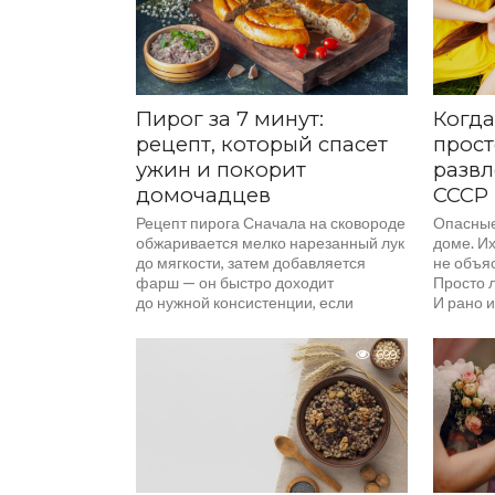
Пирог за 7 минут:
Когда
рецепт, который спасет
прост
ужин и покорит
развл
домочадцев
СССР 
Рецепт пирога Сначала на сковороде
Опасные
обжаривается мелко нарезанный лук
доме. Их
до мягкости, затем добавляется
не объяс
фарш — он быстро доходит
Просто л
до нужной консистенции, если
И рано и
разбивать его лопаткой, пока
не испарится...
699