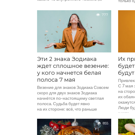
только о
секунд? Т
777
Эти 2 знака Зодиака
Их пр
ждет сплошное везение:
будет
у кого начнется белая
будут
полоса 7 мая
Привлек
С 7 мая 
Везение для знаков Зодиака Совсем
на сторо
скоро для двух знаков Зодиака
их обая
начнётся по-настоящему светлая
окажутс
полоса. Судьба будет явно
Люди бу
на их стороне: всё, что раньше
к ним,...
казалось...
855