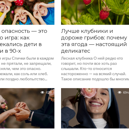
 опасность — это
Лучше клубники и
о игра: как
дороже грибов: почему
екались дети в
эта ягода — настоящий
и в 90-х
деликатес
 игры Спички были в каждом
Лесная клубника О ней редко кто
 не прятали, не запрещали,
говорит, но почти все хоть раз
няли, чем это опасно.
слышали. Кто-то относится
ежали, как соль или хлеб.
настороженно — на всякий случай.
ли поздно любопытство...
Такое описание подошло бы многи
людям или...
678
694