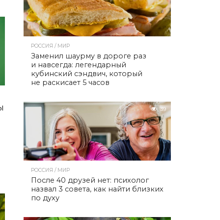
РОССИЯ / МИР
Заменил шаурму в дороге раз
и навсегда: легендарный
кубинский сэндвич, который
не раскисает 5 часов
ы
39
РОССИЯ / МИР
После 40 друзей нет: психолог
назвал 3 совета, как найти близких
по духу