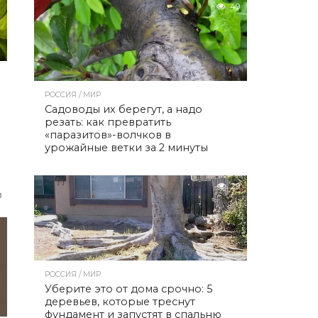
49
РОССИЯ / МИР
Садоводы их берегут, а надо
резать: как превратить
«паразитов»-волчков в
урожайные ветки за 2 минуты
29
м
РОССИЯ / МИР
Уберите это от дома срочно: 5
деревьев, которые треснут
фундамент и запустят в спальню