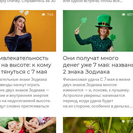
дну спичку. Справитесь за 30
или одной встречи, чтобы всё...
огда...
745
857
ивлекательность
Они получат много
 на высоте: к кому
денег уже 7 мая: назван
 тянуться с 7 мая
2 знака Зодиака
ательные знаки Зодиака
Финансовая удача С 7 мая в жизни
звезды начнут играть
двух знаков Зодиака многое
не двух знаков Зодиака —
изменится — и, похоже, к лучшему.
ние и внутренняя энергия
Астрологи уверены: начинается
я на недосягаемой высоте.
период, когда удача будет
дут словно притягиваться
на их стороне, особенно в деньгах....
874
972