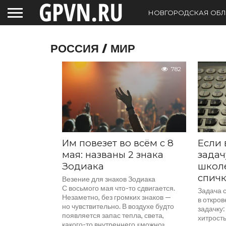
НОВГОРОДСКАЯ ОБЛ
РОССИЯ / МИР
782
Им повезет во всём с 8
Если 
мая: названы 2 знака
задач
Зодиака
школе
спич
Везение для знаков Зодиака
С восьмого мая что-то сдвигается.
Задача с
Незаметно, без громких знаков —
в откро
но чувствительно. В воздухе будто
задачку:
появляется запас тепла, света,
хитрост
какого-то внутреннего «можно»,...