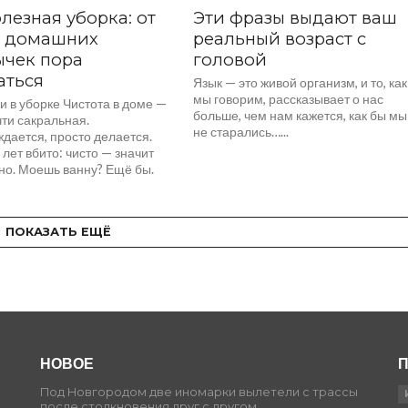
лезная уборка: от
Эти фразы выдают ваш
х домашних
реальный возраст с
ычек пора
головой
аться
Язык — это живой организм, и то, как
мы говорим, рассказывает о нас
 в уборке Чистота в доме —
больше, чем нам кажется, как бы мы
ти сакральная.
не старались…...
дается, просто делается.
лет вбито: чисто — значит
но. Моешь ванну? Ещё бы.
ень....
ПОКАЗАТЬ ЕЩЁ
НОВОЕ
П
Под Новгородом две иномарки вылетели с трассы
после столкновения друг с другом