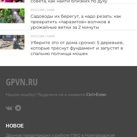
совета, как найти близких по духу
РОССИЯ / МИР
11
Садоводы их берегут, а надо резать: как
превратить «паразитов»-волчков в
урожайные ветки за 2 минуты
РОССИЯ / МИР
13
Уберите это от дома срочно: 5 деревьев,
которые треснут фундамент и запустят в
спальню полчища мошек
Нашли ошибку? Выделите её и нажмите
Ctrl+Enter
.
НОВОЕ
Дронов предупредил о работе ПВО в Новгородской