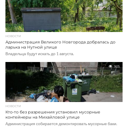
НОВОСТИ
Администрация Великого Новгорода добралась до
ларька на Нутной улице
Владельца будут искать до 1 августа.
905
НОВОСТИ
Кто-то без разрешения установил мусорные
контейнеры на Михайловой улице
Администрация собирается демонтировать мусорные баки.