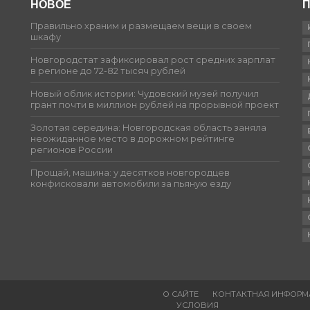
НОВОЕ
П
Правильно храним и размещаем вещи в своем
шкафу
Новгородстат зафиксировал рост средних зарплат
в регионе до 72-82 тысяч рублей
Новый облик истории: Чудовский музей получил
грант почти в миллион рублей на прорывной проект
Золотая середина: Новгородская область заняла
неожиданное место в дорожном рейтинге
регионов России
Прощай, машина: у десятков новгородцев
конфисковали автомобили за пьяную езду
О САЙТЕ
КОНТАКТНАЯ ИНФОРМ
УСЛОВИЯ