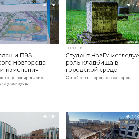
детского сада.
2.2K
7.6K
НОВОСТИ
план и ПЗЗ
Студент НовГУ исследуе
кого Новгорода
роль кладбища в
ли изменения
городской среде
но перезонирование
С этой целью проводится опрос.
ий у кампуса.
1.8K
1.4K