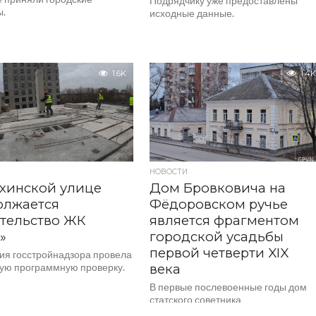
Подрядчику уже предоставлены
ы.
исходные данные.
1.6K
1.4K
НОВОСТИ
хинской улице
Дом Бровковича на
олжается
Фёдоровском ручье
тельство ЖК
является фрагментом
»
городской усадьбы
первой четверти XIX
ия госстройнадзора провела
ую программную проверку.
века
В первые послевоенные годы дом
статского советника
реконструировали под размещение