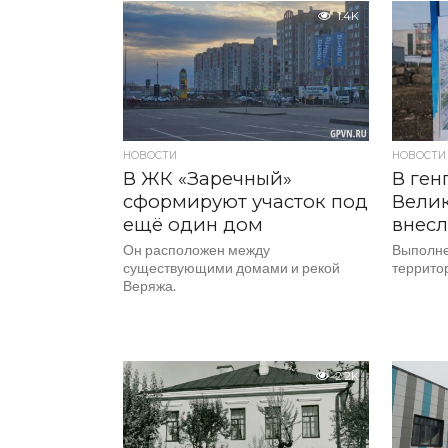
1.4K
НОВОСТИ
НОВОСТИ
В ЖК «Заречный»
В ген
сформируют участок под
Вели
ещё один дом
внес
Он расположен между
Выполне
существующими домами и рекой
территор
Веряжа.
2.2K