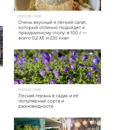
РОССИЯ / МИР
Очень вкусный и лёгкий салат,
который отлично подойдёт к
праздничному столу: в 100 г —
всего 0,2 ХЕ и 220 ккал
50
РОССИЯ / МИР
Лесная герань в садах и её
популярные сорта и
разновидности
12