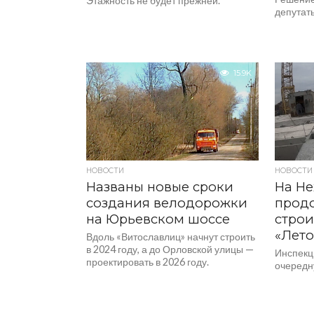
Этажность не будет прежней.
депутат
15.9K
НОВОСТИ
НОВОСТИ
Названы новые сроки
На Не
создания велодорожки
прод
на Юрьевском шоссе
строи
«Лето
Вдоль «Витославлиц» начнут строить
в 2024 году, а до Орловской улицы —
Инспекц
проектировать в 2026 году.
очередн