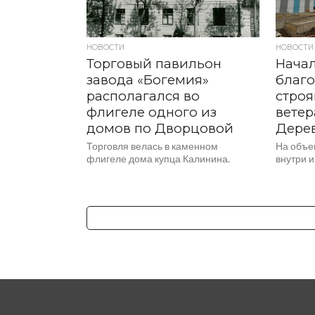
НОВОСТИ
НОВОСТИ
Торговый павильон
Нача
завода «Богемия»
благо
располагался во
стро
флигеле одного из
ветер
домов по Дворцовой
Дере
Торговля велась в каменном
На объе
флигеле дома купца Калинина.
внутри 