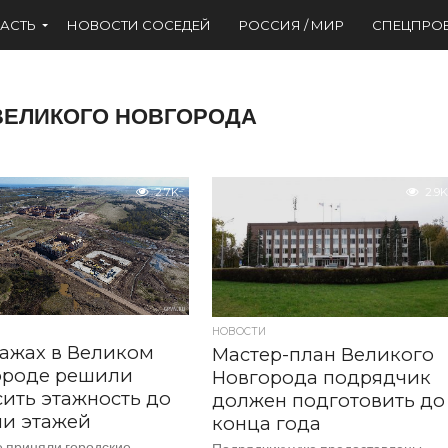
АСТЬ
НОВОСТИ СОСЕДЕЙ
РОССИЯ / МИР
СПЕЦПРО
ВЕЛИКОГО НОВГОРОДА
2.7K
2.9K
НОВОСТИ
ажах в Великом
Мастер-план Великого
ороде решили
Новгорода подрядчик
ить этажность до
должен подготовить до
ми этажей
конца года
 приняли городские