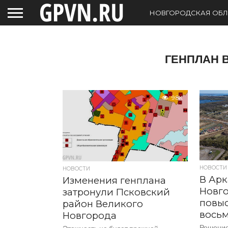
НОВГОРОДСКАЯ ОБЛ
ГЕНПЛАН 
9.8K
НОВОСТИ
НОВОСТИ
В Арк
Изменения генплана
Новг
затронули Псковский
повыс
район Великого
вось
Новгорода
Решение