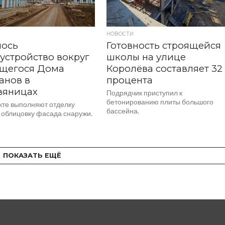
НОВОСТИ
лось
Готовность строящейся
устройство вокруг
школы на улице
ящегося Дома
Королёва составляет 32
анов в
процента
вяницах
Подрядчик приступил к
бетонированию плиты большого
кте выполняют отделку
бассейна.
и облицовку фасада снаружи.
ПОКАЗАТЬ ЕЩЁ