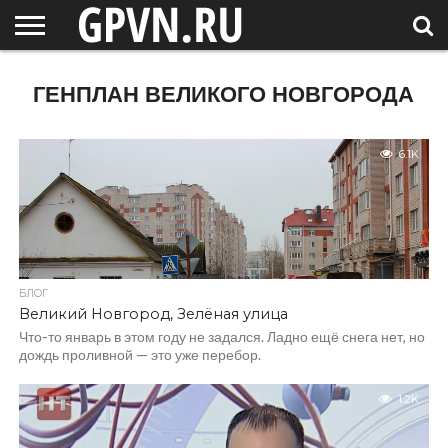
НОВГОРОДСКАЯ
ОБЛАСТЬ
НОВОСТИ
РОССИЯ
СПЕЦПРОЕКТЫ
БЛОГ
СТАТЬИ
ФОТОРЕПОРТАЖИ
ИНТЕРВЬЮ
ОБЪЕКТЫ
ПОДБОРКИ
ГЕНПЛАН ВЕЛИКОГО НОВГОРОДА
СОСЕДЕЙ
/ МИР
6.1K
БЛОГ
Великий Новгород, Зелёная улица
Что-то январь в этом году не задался. Ладно ещё снега нет, но
дождь проливной — это уже перебор.
1.2K