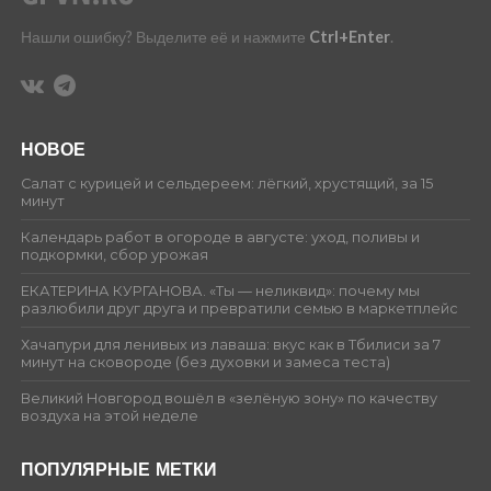
Нашли ошибку? Выделите её и нажмите
Ctrl+Enter
.
НОВОЕ
Салат с курицей и сельдереем: лёгкий, хрустящий, за 15
минут
Календарь работ в огороде в августе: уход, поливы и
подкормки, сбор урожая
ЕКАТЕРИНА КУРГАНОВА. «Ты — неликвид»: почему мы
разлюбили друг друга и превратили семью в маркетплейс
Хачапури для ленивых из лаваша: вкус как в Тбилиси за 7
минут на сковороде (без духовки и замеса теста)
Великий Новгород вошёл в «зелёную зону» по качеству
воздуха на этой неделе
ПОПУЛЯРНЫЕ МЕТКИ