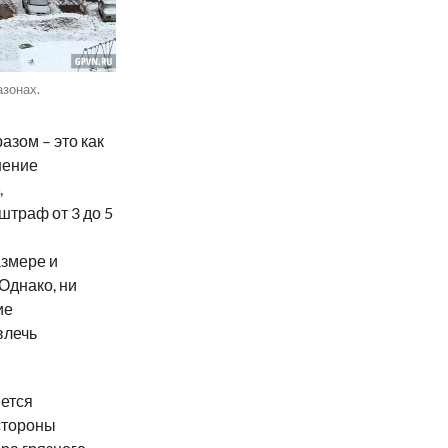
азонах.
азом – это как
шение
,
траф от 3 до 5
змере и
Однако, ни
ие
влечь
яется
стороны