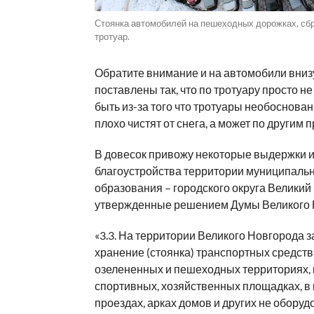
Стоянка автомобилей на пешеходных дорожках, сбр
тротуар.
Обратите внимание и на автомобили вниз
поставлены так, что по тротуару просто не
быть из-за того что тротуары необоснованн
плохо чистят от снега, а может по другим 
В довесок привожу некоторые выдержки 
благоустройства территории муниципаль
образования – городского округа Великий
утвержденные решением Думы Великого 
«3.3. На территории Великого Новгорода 
хранение (стоянка) транспортных средств 
озелененных и пешеходных территориях, н
спортивных, хозяйственных площадках, в
проездах, арках домов и других не обору