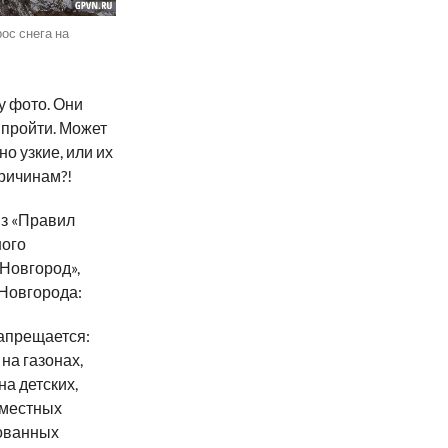
ос снега на
у фото. Они
 пройти. Может
о узкие, или их
причинам?!
из «Правил
ного
 Новгород»,
Новгорода:
запрещается:
на газонах,
а детских,
 местных
дованных