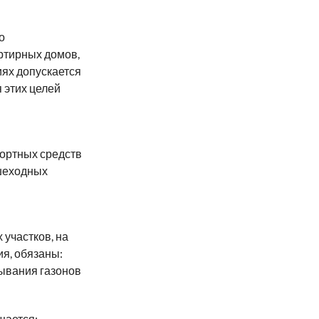
о
ртирных домов,
ях допускается
 этих целей
портных средств
ешеходных
участков, на
я, обязаны:
ывания газонов
щается: