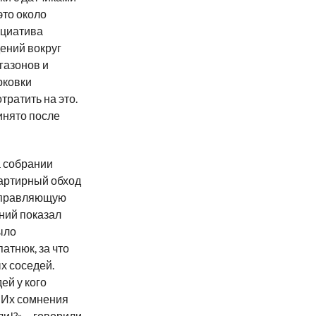
это около
ициатива
ений вокруг
газонов и
рковки
ратить на это.
инято после
а собрании
вартирный обход
 управляющую
ний показал
ыло
атнюк, за что
х соседей.
ей у кого
. Их сомнения
и!?» – говорили