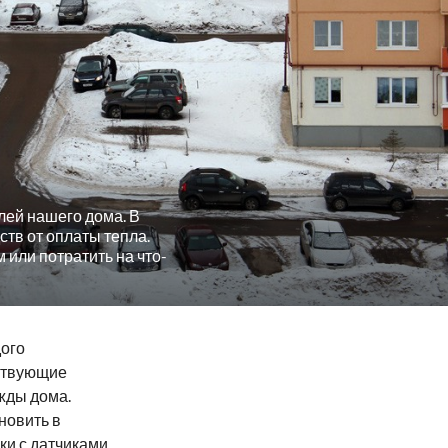
лей нашего дома. В
тв от оплаты тепла.
или потратить на что-
дого
тствующие
жды дома.
новить в
ки с датчиками