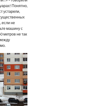
туарах! Понятно,
т устарели,
 существенных
 если не
вьте машину с
0 метров не так
 между
мо.