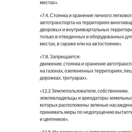
местах».
«7.4. Стоянка и хранение личного легковог
автотранспорта на территориях многоква
дворовых и внутриквартальных территори
только в отведенных и оборудованных для
местах, в гараже или на автостоянке».
«7.8. Запрещается:
движение, стоянка и хранение автотранс
на газонах, озелененных территориях, п
дорожках, тротуарах».
«12.2 Землепользователи, собственники,
землевладельцы и арендаторы земельных 
которых расположены зеленые насаждени
принимать меры по недопущению вытапт
и цветников».
«12.8. На озелененных территориях запре