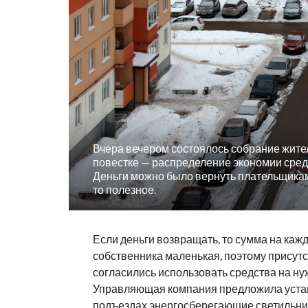
Вчера вечером состоялось собрание жите
повестке — распределение экономии средс
Деньги можно было вернуть плательщикам 
то полезное.
Если деньги возвращать, то сумма на каж
собственника маленькая, поэтому прису
согласились использовать средства на ну
Управляющая компания предложила уста
подъездах энергосберегающие светильни