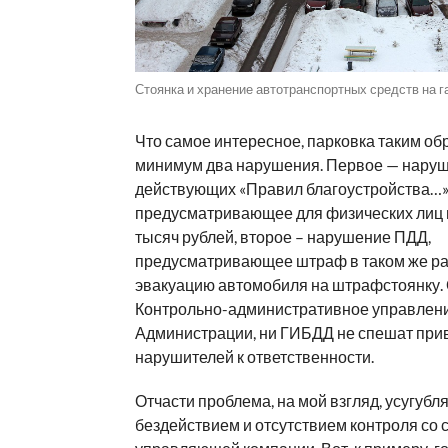
Стоянка и хранение автотранспортных средств на г
Что самое интересное, парковка таким обр
минимум два нарушения. Первое — нару
действующих «Правил благоустройства…»
предусматривающее для физических лиц ш
тысяч рублей, второе – нарушение ПДД,
предусматривающее штраф в таком же ра
эвакуацию автомобиля на штрафстоянку. 
Контрольно-административное управлен
Администрации, ни ГИБДД не спешат при
нарушителей к ответственности.
Отчасти проблема, на мой взгляд, усугубл
бездействием и отсутствием контроля со 