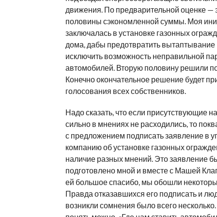
движения. По предварительной оценке — 
половины сэкономленной суммы. Моя ин
заключалась в установке газонных огражд
дома, дабы предотвратить вытаптывание 
исключить возможность неправильной па
автомобилей. Вторую половину решили пот
Конечно окончательное решение будет пр
голосования всех собственников.
Надо сказать, что если присутствующие н
сильно в мнениях не расходились, то пок
с предложением подписать заявление в
компанию об установке газонных огражде
наличие разных мнений. Это заявление б
подготовлено мной и вместе с Машей Клап
ей большое спасибо, мы обошли некоторы
Правда отказавшихся его подписать и люд
возникли сомнения было всего несколько
понять можно. «Где нам ставить автомобил