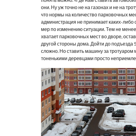
они. Ну уж точно не на газонах и не на тро
что нормы на количество парковочных мес
администрация не принимает каких-либо
мер по изменению ситуации. Тем не менее,
хватает парковочных мест во дворе, оста
другой стороны дома. Дойти до подъезда 5
сложно. Но ставить машину за тротуаром
тоненькими деревцами просто неприемле