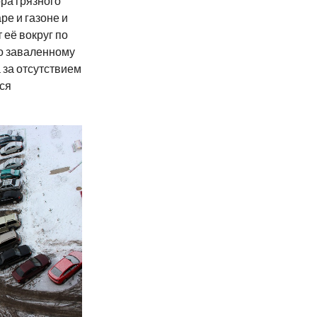
ра грязного
ре и газоне и
 её вокруг по
по заваленному
 за отсутствием
ся