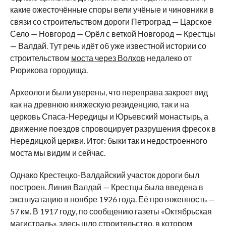
какие ожесточённые споры вели учёные и чиновники в
связи со строительством дороги Петроград — Царское
Село — Новгород — Орёл с веткой Новгород — Крестцы
— Валдай. Тут речь идёт об уже известной истории со
строительством
моста через Волхов
недалеко от
Рюрикова городища.
Археологи были уверены, что переправа закроет вид
как на древнюю княжескую резиденцию, так и на
церковь Спаса-Нередицы и Юрьевский монастырь, а
движение поездов спровоцирует разрушения фресок в
Нередицкой церкви. Итог: быки так и недостроенного
моста мы видим и сейчас.
Однако Крестецко-Валдайский участок дороги был
построен. Линия Валдай — Крестцы была введена в
эксплуатацию в ноябре 1926 года. Её протяженность —
57 км. В 1917 году, по сообщению газеты «Октябрьская
магистраль», здесь шло строительство, в котором