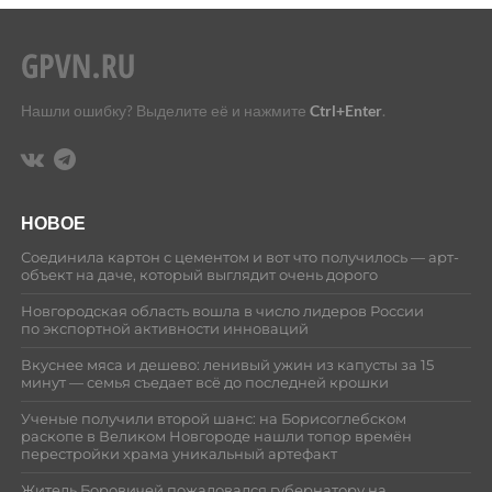
Нашли ошибку? Выделите её и нажмите
Ctrl+Enter
.
НОВОЕ
Соединила картон с цементом и вот что получилось — арт-
объект на даче, который выглядит очень дорого
Новгородская область вошла в число лидеров России
по экспортной активности инноваций
Вкуснее мяса и дешево: ленивый ужин из капусты за 15
минут — семья съедает всё до последней крошки
Ученые получили второй шанс: на Борисоглебском
раскопе в Великом Новгороде нашли топор времён
перестройки храма уникальный артефакт
Житель Боровичей пожаловался губернатору на