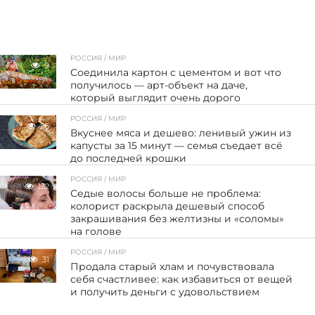
РОССИЯ / МИР
9
Соединила картон с цементом и вот что
получилось — арт-объект на даче,
который выглядит очень дорого
РОССИЯ / МИР
26
Вкуснее мяса и дешево: ленивый ужин из
капусты за 15 минут — семья съедает всё
до последней крошки
РОССИЯ / МИР
132
Седые волосы больше не проблема:
колорист раскрыла дешевый способ
закрашивания без желтизны и «соломы»
на голове
РОССИЯ / МИР
31
Продала старый хлам и почувствовала
себя счастливее: как избавиться от вещей
и получить деньги с удовольствием