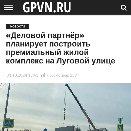
НОВГОРОДСКАЯ
ОБЛАСТЬ
НОВОСТИ
РОССИЯ
СПЕЦПРОЕКТЫ
БЛОГ
СТАТЬИ
ФОТОРЕПОРТАЖИ
ИНТЕРВЬЮ
ОБЪЕКТЫ
ПОДБОРКИ
НОВОСТИ
СОСЕДЕЙ
/ МИР
«Деловой партнёр»
планирует построить
премиальный жилой
комплекс на Луговой улице
01.10.2024 13:41
Просмотров:
259