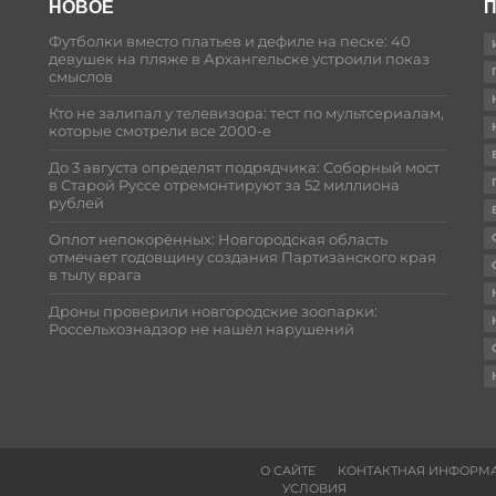
НОВОЕ
П
Футболки вместо платьев и дефиле на песке: 40
девушек на пляже в Архангельске устроили показ
смыслов
Кто не залипал у телевизора: тест по мультсериалам,
которые смотрели все 2000-е
До 3 августа определят подрядчика: Соборный мост
в Старой Руссе отремонтируют за 52 миллиона
рублей
Оплот непокорённых: Новгородская область
отмечает годовщину создания Партизанского края
в тылу врага
Дроны проверили новгородские зоопарки:
Россельхознадзор не нашёл нарушений
О САЙТЕ
КОНТАКТНАЯ ИНФОРМ
УСЛОВИЯ