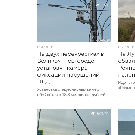
2.5K
НОВОСТИ
НОВОСТИ
На двух перекрёстках в
На Лу
Великом Новгороде
обвал
установят камеры
Речно
фиксации нарушений
налеп
ПДД
Идёт ст
«Рахман
Установка стационарных камер
обойдётся в 18,8 миллиона рублей.
649.7K