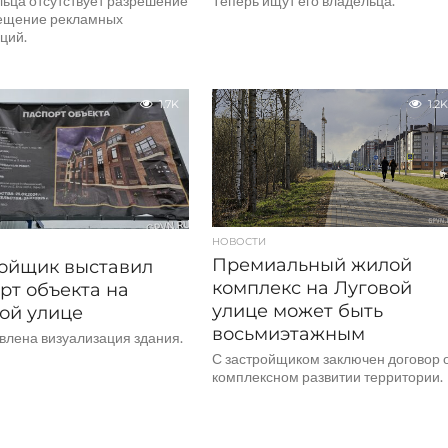
льца отсутствует разрешение
Теперь ищут его владельца.
ещение рекламных
ций.
1.7K
1.2K
НОВОСТИ
Премиальный жилой
ойщик выставил
комплекс на Луговой
рт объекта на
улице может быть
ой улице
восьмиэтажным
влена визуализация здания.
С застройщиком заключен договор 
комплексном развитии территории.