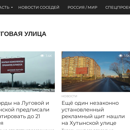
АСТЬ
НОВОСТИ СОСЕДЕЙ
РОССИЯ / МИР
СПЕЦПРОЕ
УГОВАЯ УЛИЦА
1.4K
1.5K
НОВОСТИ
рды на Луговой и
Ещё один незаконно
нской предписали
установленный
тировать до 21
рекламный щит нашли
ря
на Хутынской улице