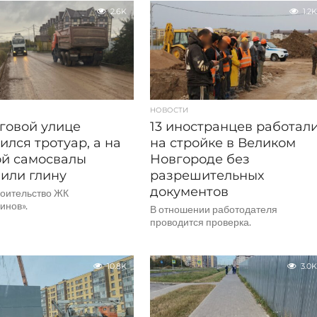
2.6K
1.2K
НОВОСТИ
говой улице
13 иностранцев работал
ился тротуар, а на
на стройке в Великом
й самосвалы
Новгороде без
или глину
разрешительных
документов
роительство ЖК
инов».
В отношении работодателя
проводится проверка.
10.8K
3.0K