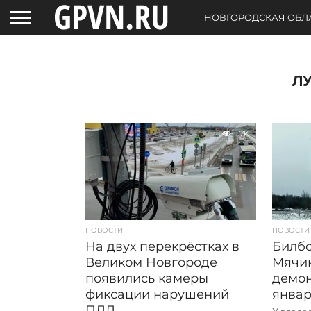
НОВГОРОДСКАЯ ОБЛ
Л
1.7K
НОВОСТИ
НОВОСТИ
На двух перекрёстках в
Билбо
Великом Новгороде
Мячи
появились камеры
демон
фиксации нарушений
янва
ПДД