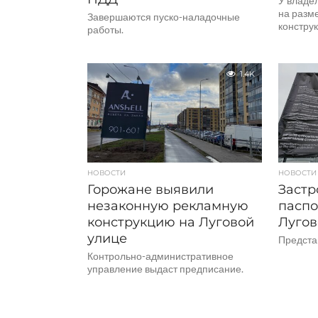
У владе
на разм
Завершаются пуско-наладочные
конструк
работы.
1.4K
НОВОСТИ
НОВОСТИ
Горожане выявили
Застр
незаконную рекламную
паспо
конструкцию на Луговой
Лугов
улице
Предста
Контрольно-административное
управление выдаст предписание.