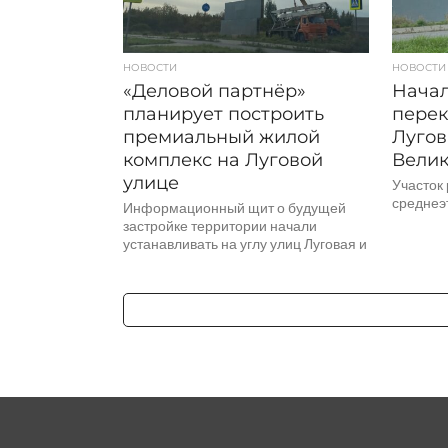
НОВОСТИ
НОВОСТИ
«Деловой партнёр»
Начал
планирует построить
перек
премиальный жилой
Лугов
комплекс на Луговой
Велик
улице
Участок
среднеэ
Информационный щит о будущей
застройке территории начали
устанавливать на углу улиц Луговая и
Бианки.