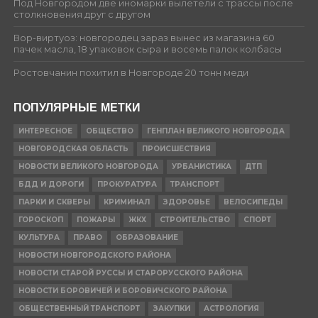
Под Новгородом две иномарки вылетели с трассы после
столкновения друг с другом
Вор-виртуоз: новгородец зараз вынес из магазина 60
пачек масла, 18 упаковок сыра и восемь палок колбасы
Ростовчанин похитил в Новгороде 20 тонн меди
ПОПУЛЯРНЫЕ МЕТКИ
ИНТЕРЕСНОЕ
ОБЩЕСТВО
ГЕНПЛАН ВЕЛИКОГО НОВГОРОДА
НОВГОРОДСКАЯ ОБЛАСТЬ
ПРОИСШЕСТВИЯ
НОВОСТИ ВЕЛИКОГО НОВГОРОДА
УРБАНИСТИКА
ДТП
БДД И ДОРОГИ
ПРОКУРАТУРА
ТРАНСПОРТ
ПАРКИ И СКВЕРЫ
КРИМИНАЛ
ЗДОРОВЬЕ
ВЕЛОСИПЕДЫ
ГОРОСКОП
ПОЖАРЫ
ЖКХ
СТРОИТЕЛЬСТВО
СПОРТ
КУЛЬТУРА
ПРАВО
ОБРАЗОВАНИЕ
НОВОСТИ НОВГОРОДСКОГО РАЙОНА
НОВОСТИ СТАРОЙ РУССЫ И СТАРОРУССКОГО РАЙОНА
НОВОСТИ БОРОВИЧЕЙ И БОРОВИЧСКОГО РАЙОНА
ОБЩЕСТВЕННЫЙ ТРАНСПОРТ
ЗАКУПКИ
АСТРОЛОГИЯ