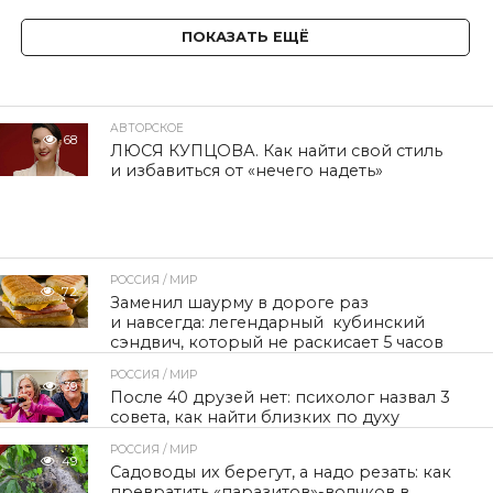
ПОКАЗАТЬ ЕЩЁ
АВТОРСКОЕ
68
ЛЮСЯ КУПЦОВА. Как найти свой стиль
и избавиться от «нечего надеть»
РОССИЯ / МИР
72
Заменил шаурму в дороге раз
и навсегда: легендарный кубинский
сэндвич, который не раскисает 5 часов
РОССИЯ / МИР
39
После 40 друзей нет: психолог назвал 3
совета, как найти близких по духу
РОССИЯ / МИР
49
Садоводы их берегут, а надо резать: как
превратить «паразитов»-волчков в