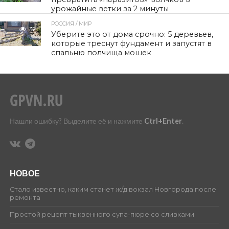
урожайные ветки за 2 минуты
РОССИЯ / МИР
32
Уберите это от дома срочно: 5 деревьев,
которые треснут фундамент и запустят в
спальню полчища мошек
Нашли ошибку? Выделите её и нажмите
Ctrl+Enter
.
НОВОЕ
Стало известно, каким станет ж/д вокзал Новгорода после
ремонта
Простой рецепт тыквенного супа-пюре со сливками