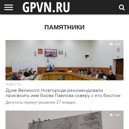
НОВГОРОДСКАЯ
ОБЛАСТЬ
НОВОСТИ
РОССИЯ
СПЕЦПРОЕКТЫ
БЛОГ
СТАТЬИ
ФОТОРЕПОРТАЖИ
ИНТЕРВЬЮ
ОБЪЕКТЫ
ПОДБОРКИ
ПАМЯТНИКИ
СОСЕДЕЙ
/ МИР
1.5K
НОВОСТИ
Думе Великого Новгорода рекомендовали
присвоить имя Якова Павлова скверу с его бюстом
Депутаты примут решение 27 января.
1.6K