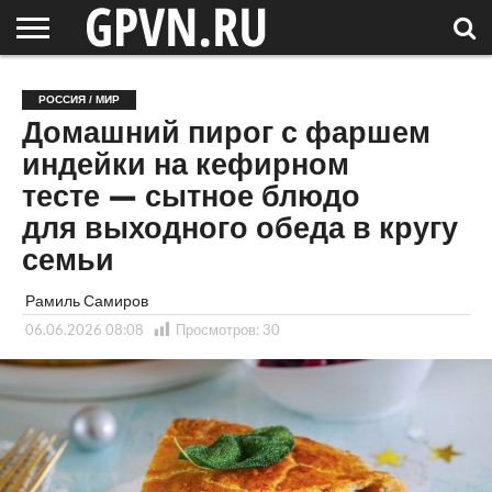
НОВГОРОДСКАЯ
ОБЛАСТЬ
НОВОСТИ
РОССИЯ
СПЕЦПРОЕКТЫ
БЛОГ
СТАТЬИ
ФОТОРЕПОРТАЖИ
ИНТЕРВЬЮ
ОБЪЕКТЫ
ПОДБОРКИ
РОССИЯ / МИР
СОСЕДЕЙ
/ МИР
Домашний пирог с фаршем
индейки на кефирном
тесте — сытное блюдо
для выходного обеда в кругу
семьи
Рамиль Самиров
06.06.2026 08:08
Просмотров:
30