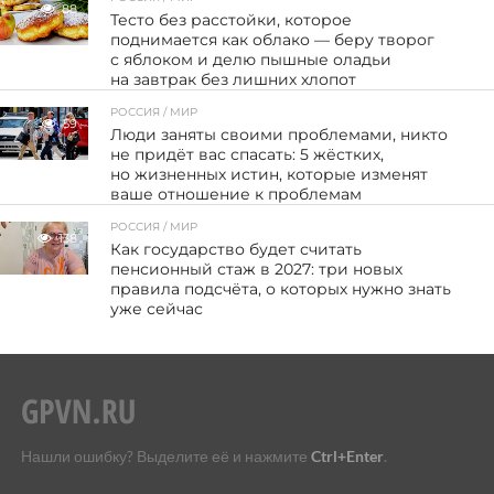
88
Тесто без расстойки, которое
поднимается как облако — беру творог
с яблоком и делю пышные оладьи
на завтрак без лишних хлопот
РОССИЯ / МИР
59
Люди заняты своими проблемами, никто
не придёт вас спасать: 5 жёстких,
но жизненных истин, которые изменят
ваше отношение к проблемам
РОССИЯ / МИР
138
Как государство будет считать
пенсионный стаж в 2027: три новых
правила подсчёта, о которых нужно знать
уже сейчас
Нашли ошибку? Выделите её и нажмите
Ctrl+Enter
.