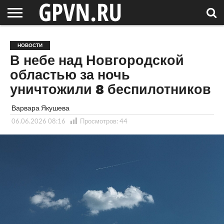
НОВГОРОДСКАЯ
ОБЛАСТЬ
НОВОСТИ
РОССИЯ
СПЕЦПРОЕКТЫ
БЛОГ
СТАТЬИ
ФОТОРЕПОРТАЖИ
ИНТЕРВЬЮ
ОБЪЕКТЫ
ПОДБОРКИ
НОВОСТИ
СОСЕДЕЙ
/ МИР
В небе над Новгородской
областью за ночь
уничтожили 8 беспилотников
Варвара Якушева
06.06.2026 08:16
Просмотров:
44