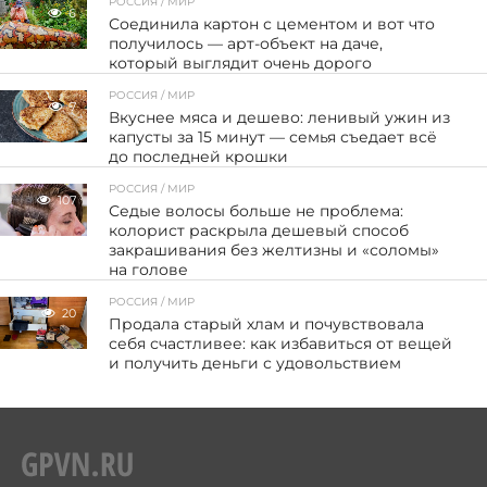
РОССИЯ / МИР
6
Соединила картон с цементом и вот что
получилось — арт-объект на даче,
который выглядит очень дорого
РОССИЯ / МИР
7
Вкуснее мяса и дешево: ленивый ужин из
капусты за 15 минут — семья съедает всё
до последней крошки
РОССИЯ / МИР
107
Седые волосы больше не проблема:
колорист раскрыла дешевый способ
закрашивания без желтизны и «соломы»
на голове
РОССИЯ / МИР
20
Продала старый хлам и почувствовала
себя счастливее: как избавиться от вещей
и получить деньги с удовольствием