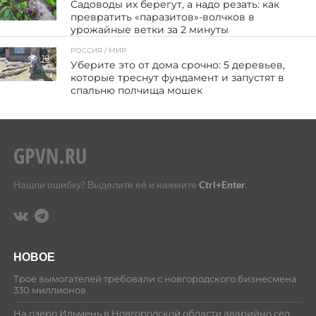
Садоводы их берегут, а надо резать: как
превратить «паразитов»-волчков в
урожайные ветки за 2 минуты
РОССИЯ / МИР
10
Уберите это от дома срочно: 5 деревьев,
которые треснут фундамент и запустят в
спальню полчища мошек
Нашли ошибку? Выделите её и нажмите
Ctrl+Enter
.
НОВОЕ
Трое вымогателей требовали с новгородского бизнесмена
330 миллионов
На озеро Ильмень в Новгородской области аварийно сел