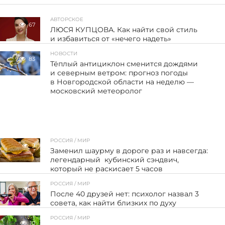
АВТОРСКОЕ
67
ЛЮСЯ КУПЦОВА. Как найти свой стиль
и избавиться от «нечего надеть»
НОВОСТИ
83
Тёплый антициклон сменится дождями
и северным ветром: прогноз погоды
в Новгородской области на неделю —
московский метеоролог
РОССИЯ / МИР
9
Заменил шаурму в дороге раз и навсегда:
легендарный кубинский сэндвич,
который не раскисает 5 часов
РОССИЯ / МИР
5
После 40 друзей нет: психолог назвал 3
совета, как найти близких по духу
РОССИЯ / МИР
10