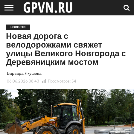
НОВГОРОДСКАЯ
ОБЛАСТЬ
НОВОСТИ
РОССИЯ
СПЕЦПРОЕКТЫ
БЛОГ
СТАТЬИ
ФОТОРЕПОРТАЖИ
ИНТЕРВЬЮ
ОБЪЕКТЫ
ПОДБОРКИ
НОВОСТИ
СОСЕДЕЙ
/ МИР
Новая дорога с
велодорожками свяжет
улицы Великого Новгорода с
Деревяницким мостом
Варвара Якушева
06.06.2026 08:43
Просмотров:
54