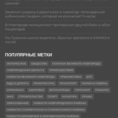
самолёт
Заменил шаурму в дороге раз и навсегда: легендарный
кубинский сэндвич, который не раскисает 5 часов
В Новгороде мотоциклист протаранил другой байк и сбил
пешеходов
На Лужском шоссе водитель «Гранты» врезался в КАМАЗ и
погиб
ПОПУЛЯРНЫЕ МЕТКИ
ИНТЕРЕСНОЕ
ОБЩЕСТВО
ГЕНПЛАН ВЕЛИКОГО НОВГОРОДА
НОВГОРОДСКАЯ ОБЛАСТЬ
ПРОИСШЕСТВИЯ
НОВОСТИ ВЕЛИКОГО НОВГОРОДА
УРБАНИСТИКА
ДТП
БДД И ДОРОГИ
ПРОКУРАТУРА
ТРАНСПОРТ
ПАРКИ И СКВЕРЫ
КРИМИНАЛ
ЗДОРОВЬЕ
ВЕЛОСИПЕДЫ
ГОРОСКОП
ПОЖАРЫ
ЖКХ
СТРОИТЕЛЬСТВО
СПОРТ
КУЛЬТУРА
ПРАВО
ОБРАЗОВАНИЕ
НОВОСТИ НОВГОРОДСКОГО РАЙОНА
НОВОСТИ СТАРОЙ РУССЫ И СТАРОРУССКОГО РАЙОНА
НОВОСТИ БОРОВИЧЕЙ И БОРОВИЧСКОГО РАЙОНА