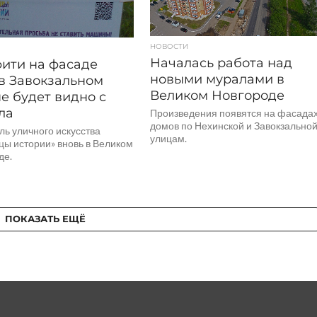
НОВОСТИ
Началась работа над
ити на фасаде
новыми муралами в
в Завокзальном
Великом Новгороде
е будет видно с
ла
Произведения появятся на фасада
домов по Нехинской и Завокзально
ль уличного искусства
улицам.
цы истории» вновь в Великом
де.
ПОКАЗАТЬ ЕЩЁ