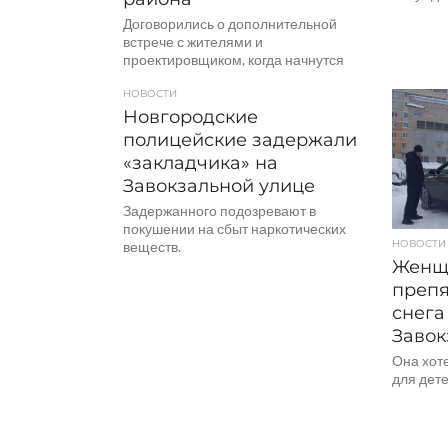
Договорились о дополнительной
встрече с жителями и
проектировщиком, когда начнутся
работы по проектированию.
НОВОСТИ
Новгородские
полицейские задержали
«закладчика» на
Завокзальной улице
Задержанного подозревают в
покушении на сбыт наркотических
НОВОСТИ
веществ.
Женщ
препя
снега
Завок
Она хот
для дете