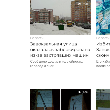
2.9K
НОВОСТИ
НОВОСТИ
Завокзальная улица
Избит
оказалась заблокирована
Завок
из-за застрявших машин
сконч
Своё дело сделали коллейность,
Его изби
гололёд и снег.
после ра
2.6K