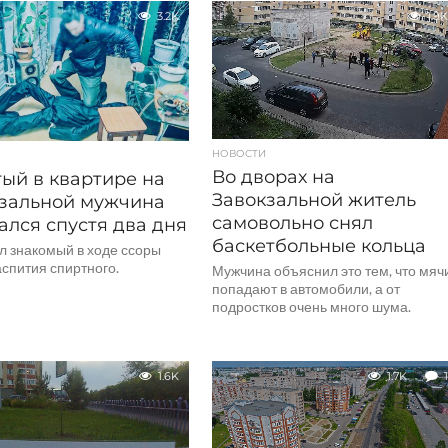
3.2K
1.9K
НОВОСТИ
Во дворах на
ый в квартире на
Завокзальной житель
зальной мужчина
самовольно снял
ался спустя два дня
баскетбольные кольца
л знакомый в ходе ссоры
спития спиртного.
Мужчина объяснил это тем, что мяч
попадают в автомобили, а от
подростков очень много шума.
1.6K
1.7K
1