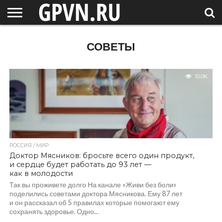
НОВГОРОДСКАЯ
ОБЛАСТЬ
НОВОСТИ
РОССИЯ
СПЕЦПРОЕКТЫ
БЛОГ
СТАТЬИ
ФОТОРЕПОРТАЖИ
ИНТЕРВЬЮ
ОБЪЕКТЫ
ПОДБОРКИ
СОВЕТЫ
СОСЕДЕЙ
/ МИР
10.0K
РОССИЯ / МИР
Доктор Мясников: бросьте всего один продукт,
и сердце будет работать до 93 лет —
как в молодости
Так вы проживете долго На канале «Живи без боли»
поделились советами доктора Мясникова. Ему 87 лет
и он рассказал об 5 правилах которые помогают ему
сохранять здоровье. Одно...