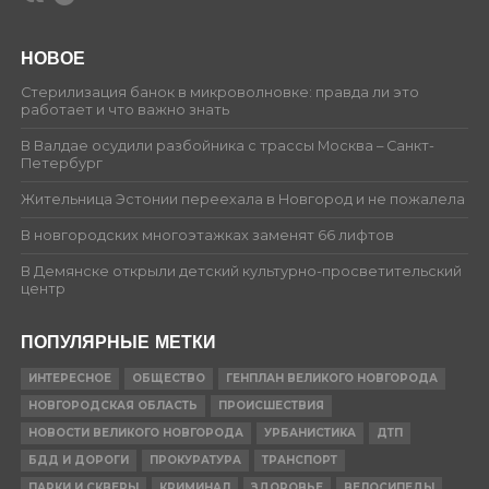
НОВОЕ
Стерилизация банок в микроволновке: правда ли это
работает и что важно знать
В Валдае осудили разбойника с трассы Москва – Санкт-
Петербург
Жительница Эстонии переехала в Новгород и не пожалела
В новгородских многоэтажках заменят 66 лифтов
В Демянске открыли детский культурно-просветительский
центр
ПОПУЛЯРНЫЕ МЕТКИ
ИНТЕРЕСНОЕ
ОБЩЕСТВО
ГЕНПЛАН ВЕЛИКОГО НОВГОРОДА
НОВГОРОДСКАЯ ОБЛАСТЬ
ПРОИСШЕСТВИЯ
НОВОСТИ ВЕЛИКОГО НОВГОРОДА
УРБАНИСТИКА
ДТП
БДД И ДОРОГИ
ПРОКУРАТУРА
ТРАНСПОРТ
ПАРКИ И СКВЕРЫ
КРИМИНАЛ
ЗДОРОВЬЕ
ВЕЛОСИПЕДЫ