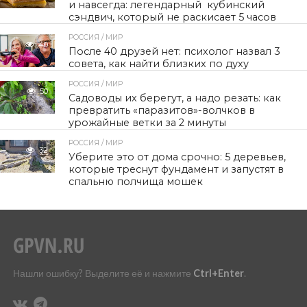
и навсегда: легендарный кубинский
сэндвич, который не раскисает 5 часов
РОССИЯ / МИР
40
После 40 друзей нет: психолог назвал 3
совета, как найти близких по духу
РОССИЯ / МИР
50
Садоводы их берегут, а надо резать: как
превратить «паразитов»-волчков в
урожайные ветки за 2 минуты
РОССИЯ / МИР
32
Уберите это от дома срочно: 5 деревьев,
которые треснут фундамент и запустят в
спальню полчища мошек
Нашли ошибку? Выделите её и нажмите
Ctrl+Enter
.