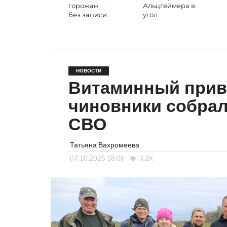
горожан
Альцгеймера в
без записи
угол
НОВОСТИ
Витаминный приве
чиновники собрал
СВО
Татьяна Вахромеева
07.10.2025 18:06
3.2K