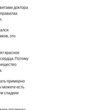
оветами доктора
5 правилах
е.
зался
иков, это
дят красное
 сердца. Потому
 вещество
.
дать примерно
ы можете есть
ем сладкие
зни это много