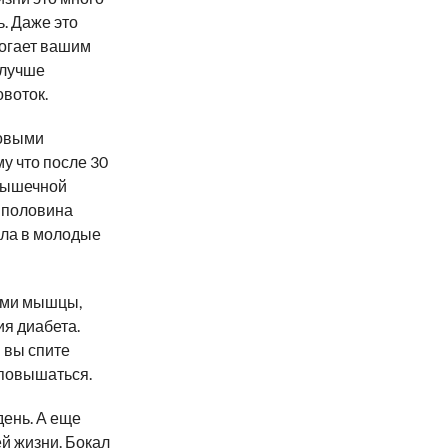
ь. Даже это
могает вашим
 лучше
овоток.
ловыми
у что после 30
 мышечной
о половина
ыла в молодые
быми мышцы,
ия диабета.
 вы спите
 повышаться.
день. А еще
й жизни. Бокал