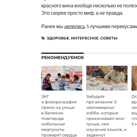
красного вина вообще нисколько не полез
Это скорее просто миф, а не правда.
Ранее мы
делились
5 лучшими перекусами
ЗДОРОВЬЕ
,
ИНТЕРЕСНОЕ
,
СОВЕТЫ
РЕКОМЕНДУЕМОЕ
ЭКГ
Забудьте
Ос
и флюорография
про вязание: 5
вр
прямо на улице:
неочевидных
за
в Великом
хобби, которые
во
Новгороде
прокачивают мозг
чт
мобильные
лучше, чем
5 
медпункты
изучение языков, и
проверят сердце
задвинут