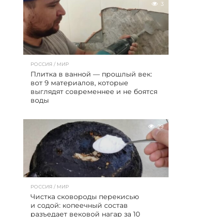
3
РОССИЯ / МИР
Плитка в ванной — прошлый век:
вот 9 материалов, которые
выглядят современнее и не боятся
воды
29
РОССИЯ / МИР
Чистка сковороды перекисью
и содой: копеечный состав
разъедает вековой нагар за 10