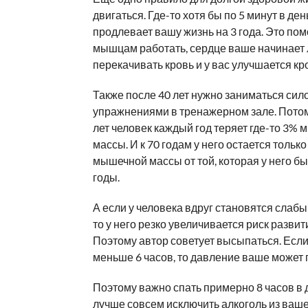
двигаться. Где-то хотя бы по 5 минут в ден
продлевает вашу жизнь на 3 года. Это по
мышцам работать, сердце ваше начинает
перекачивать кровь и у вас улучшается кр
Также после 40 лет нужно заниматься си
упражнениями в тренажерном зале. Потом
лет человек каждый год теряет где-то 3%
массы. И к 70 годам у него остается тольк
мышечной массы от той, которая у него б
годы.
А если у человека вдруг становятся сла
то у него резко увеличивается риск развит
Поэтому автор советует высыпаться. Если
меньше 6 часов, то давление ваше может
Поэтому важно спать примерно 8 часов в 
лучше совсем исключить алкоголь из ваше