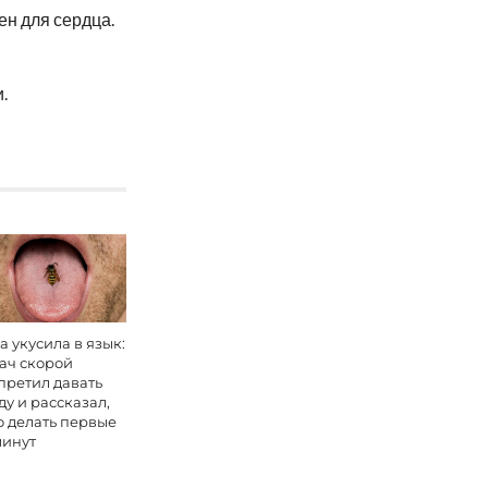
ен для сердца.
.
а укусила в язык:
ач скорой
претил давать
ду и рассказал,
о делать первые
минут