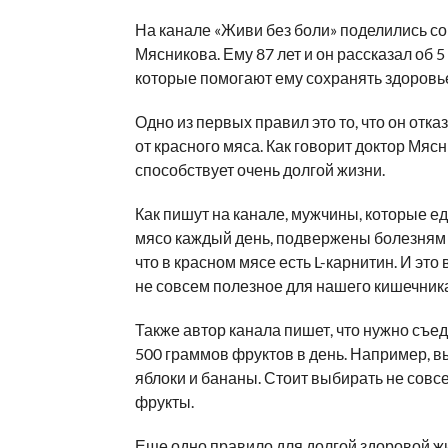
На канале «Живи без боли» поделились с
Мясникова. Ему 87 лет и он рассказал об 
которые помогают ему сохранять здоровь
Одно из первых правил это то, что он отка
от красного мяса. Как говорит доктор Мясн
способствует очень долгой жизни.
Как пишут на канале, мужчины, которые е
мясо каждый день, подвержены болезням
что в красном мясе есть L-карнитин. И это
не совсем полезное для нашего кишечника
Также автор канала пишет, что нужно съе
500 граммов фруктов в день. Например, в
яблоки и бананы. Стоит выбирать не совс
фрукты.
Еще одно правило для долгой здоровой жи