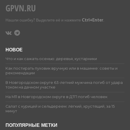
Нашли ошибку? Выделите её и нажмите
Ctrl+Enter
.
НОВОЕ
Что и как сажать осенью: деревья, кустарники
Как постирать пуховик вручную или в машинке: советы и
рекомендации
В Новгородском округе 63-летний мужчина погиб от удара
током на дачном участке
На М11 в Новгородском округе в ДТП погиб человек
Салат с курицей и сельдереем: лёгкий, хрустящий, за 15
минут
ПОПУЛЯРНЫЕ МЕТКИ