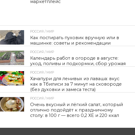
маркетплейс
РОССИЯ / МИР
16
Как постирать пуховик вручную или в
машинке: советы и рекомендации
РОССИЯ / МИР
53
Календарь работ в огороде в августе:
уход, поливы и подкормки, сбор урожая
РОССИЯ / МИР
58
Хачапури для ленивых из лаваша: вкус
как в Тбилиси за 7 минут на сковороде
(без духовки и замеса теста)
РОССИЯ / МИР
131
Очень вкусный и лёгкий салат, который
отлично подойдёт к праздничному
столу: в 100 г — всего 0,2 ХЕ и 220 ккал