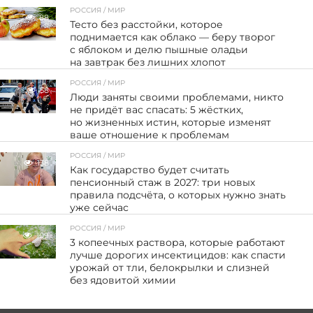
РОССИЯ / МИР
88
Тесто без расстойки, которое
поднимается как облако — беру творог
с яблоком и делю пышные оладьи
на завтрак без лишних хлопот
РОССИЯ / МИР
58
Люди заняты своими проблемами, никто
не придёт вас спасать: 5 жёстких,
но жизненных истин, которые изменят
ваше отношение к проблемам
РОССИЯ / МИР
138
Как государство будет считать
пенсионный стаж в 2027: три новых
правила подсчёта, о которых нужно знать
уже сейчас
РОССИЯ / МИР
109
3 копеечных раствора, которые работают
лучше дорогих инсектицидов: как спасти
урожай от тли, белокрылки и слизней
без ядовитой химии