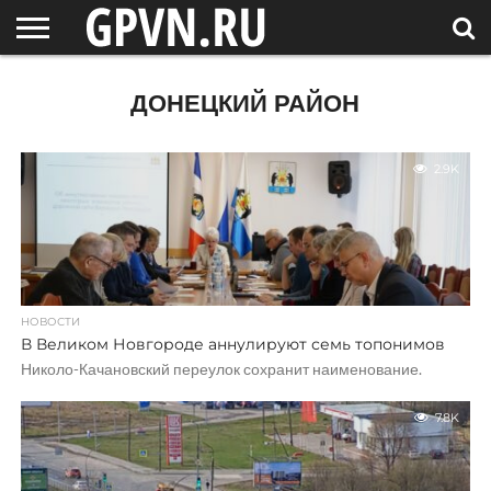
НОВГОРОДСКАЯ
ОБЛАСТЬ
НОВОСТИ
РОССИЯ
СПЕЦПРОЕКТЫ
БЛОГ
СТАТЬИ
ФОТОРЕПОРТАЖИ
ИНТЕРВЬЮ
ОБЪЕКТЫ
ПОДБОРКИ
ДОНЕЦКИЙ РАЙОН
СОСЕДЕЙ
/ МИР
2.9K
НОВОСТИ
В Великом Новгороде аннулируют семь топонимов
Николо-Качановский переулок сохранит наименование.
7.8K