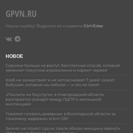
Нашли ошибку? Выделите её и нажмите
Ctrl+Enter
.
НОВОЕ
Сорняки больше не растут: бесплатный способ, который
заменяет покупное агроволокно и кормит червей
Хлеб не зачерствеет и не заплесневеет 7 дней: секрет
бабушек, который мы забыли — и это не пакет
«Послали на Госуслуги»: в Новгородской области
разгорается скандал между ЛДПР и жилищной
инспекцией
Помогал готовить диверсии: в Вологодской области за
госизмену задержан агент СБУ
Бизнес не пошёл: суд на Урале обязал женщину вернуть