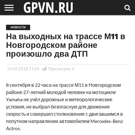
НОВГОРОДСКАЯ
ОБЛАСТЬ
НОВОСТИ
РОССИЯ
СПЕЦПРОЕКТЫ
БЛОГ
СТАТЬИ
ФОТОРЕПОРТАЖИ
ИНТЕРВЬЮ
ОБЪЕКТЫ
ПОДБОРКИ
НОВОСТИ
СОСЕДЕЙ
/ МИР
На выходных на трассе М11 в
Новгородском районе
произошло два ДТП
10.09.2018 11:05
Просмотров:
6
8 сентября в 22 часа на трассе М11 в Новгородском
районе 27-летний молодой человек на мотоцикле
Yamaha не учёл дорожные и метеорологические
условия, не выбрал безопасную для движения
скорость и совершил столкновение с двигавшимся в
попутном направлении автомобилем Mercedes-Benz
Actros.