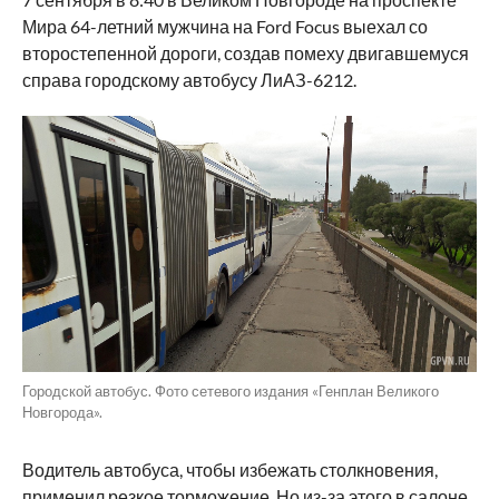
Мира 64-летний мужчина на Ford Focus выехал со
второстепенной дороги, создав помеху двигавшемуся
справа городскому автобусу ЛиАЗ-6212.
Городской автобус. Фото сетевого издания «Генплан Великого
Новгорода».
Водитель автобуса, чтобы избежать столкновения,
применил резкое торможение. Но из-за этого в салоне