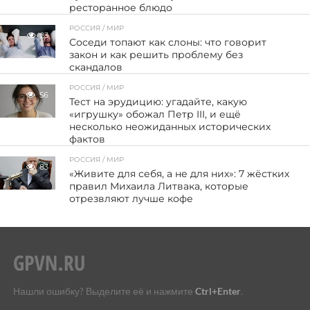
ресторанное блюдо
РОССИЯ / МИР
23
Соседи топают как слоны: что говорит
закон и как решить проблему без
скандалов
РОССИЯ / МИР
56
Тест на эрудицию: угадайте, какую
«игрушку» обожал Петр III, и ещё
несколько неожиданных исторических
фактов
РОССИЯ / МИР
83
«Живите для себя, а не для них»: 7 жёстких
правил Михаила Литвака, которые
отрезвляют лучше кофе
Нашли ошибку? Выделите её и нажмите
Ctrl+Enter
.