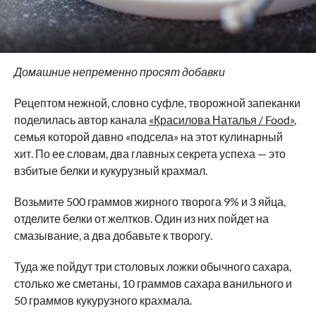
Домашние непременно просят добавки
Рецептом нежной, словно суфле, творожной запеканки
поделилась автор канала
«Красилова Наталья / Food»
,
семья которой давно «подсела» на этот кулинарный
хит. По ее словам, два главных секрета успеха — это
взбитые белки и кукурузный крахмал.
Возьмите 500 граммов жирного творога
9% и 3 яйца,
отделите белки от желтков. Один из них пойдет на
смазывание, а два добавьте к творогу.
Туда же пойдут три столовых ложки обычного сахара,
столько же сметаны, 10 граммов сахара ванильного и
50 граммов кукурузного крахмала.