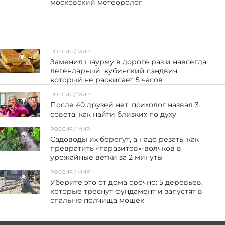
московский метеоролог
РОССИЯ / МИР
43
Заменил шаурму в дороге раз и навсегда:
легендарный кубинский сэндвич,
который не раскисает 5 часов
РОССИЯ / МИР
21
После 40 друзей нет: психолог назвал 3
совета, как найти близких по духу
РОССИЯ / МИР
21
Садоводы их берегут, а надо резать: как
превратить «паразитов»-волчков в
урожайные ветки за 2 минуты
РОССИЯ / МИР
19
Уберите это от дома срочно: 5 деревьев,
которые треснут фундамент и запустят в
спальню полчища мошек