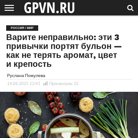
НОВГОРОДСКАЯ
ОБЛАСТЬ
НОВОСТИ
РОССИЯ
СПЕЦПРОЕКТЫ
БЛОГ
СТАТЬИ
ФОТОРЕПОРТАЖИ
ИНТЕРВЬЮ
ОБЪЕКТЫ
ПОДБОРКИ
РОССИЯ / МИР
СОСЕДЕЙ
/ МИР
Варите неправильно: эти 3
привычки портят бульон —
как не терять аромат, цвет
и крепость
Руслана Помулева
14.06.2025 12:41
Просмотров:
32