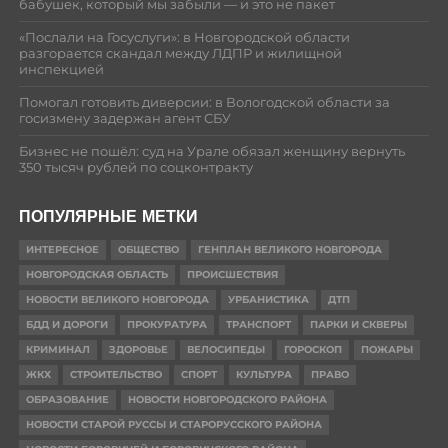
бабушек, который мы забыли — и это не пакет
«Послали на Госуслуги»: в Новгородской области
разгорается скандал между ЛДПР и жилищной
инспекцией
Помогал готовить диверсии: в Вологодской области за
госизмену задержан агент СБУ
Бизнес не пошёл: суд на Урале обязал женщину вернуть
350 тысяч рублей по соцконтракту
ПОПУЛЯРНЫЕ МЕТКИ
ИНТЕРЕСНОЕ
ОБЩЕСТВО
ГЕНПЛАН ВЕЛИКОГО НОВГОРОДА
НОВГОРОДСКАЯ ОБЛАСТЬ
ПРОИСШЕСТВИЯ
НОВОСТИ ВЕЛИКОГО НОВГОРОДА
УРБАНИСТИКА
ДТП
БДД И ДОРОГИ
ПРОКУРАТУРА
ТРАНСПОРТ
ПАРКИ И СКВЕРЫ
КРИМИНАЛ
ЗДОРОВЬЕ
ВЕЛОСИПЕДЫ
ГОРОСКОП
ПОЖАРЫ
ЖКХ
СТРОИТЕЛЬСТВО
СПОРТ
КУЛЬТУРА
ПРАВО
ОБРАЗОВАНИЕ
НОВОСТИ НОВГОРОДСКОГО РАЙОНА
НОВОСТИ СТАРОЙ РУССЫ И СТАРОРУССКОГО РАЙОНА