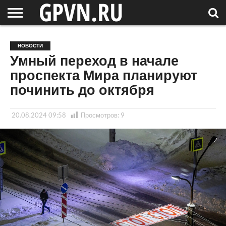
НОВГОРОДСКАЯ
ОБЛАСТЬ
НОВОСТИ
РОССИЯ
СПЕЦПРОЕКТЫ
БЛОГ
СТАТЬИ
ФОТОРЕПОРТАЖИ
ИНТЕРВЬЮ
ОБЪЕКТЫ
ПОДБОРКИ
НОВОСТИ
СОСЕДЕЙ
/ МИР
Умный переход в начале
проспекта Мира планируют
починить до октября
20.08.2024 09:58
Просмотров:
9