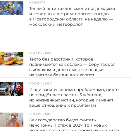
НОВОСТИ
81
Тёплый антициклон сменится дождями
и северным ветром: прогноз погоды
в Новгородской области на неделю —
московский метеоролог
РОССИЯ / МИР
87
Тесто без расстойки, которое
поднимается как облако — беру творог
с яблоком и делю пышные оладьи
на завтрак без лишних хлопот
РОССИЯ / МИР
57
Люди заняты своими проблемами, никто
не придёт вас спасать: 5 жёстких,
но жизненных истин, которые изменят
ваше отношение к проблемам
РОССИЯ / МИР
137
Как государство будет считать
пенсионный стаж в 2027: три новых
правила подсчёта, о которых нужно знать