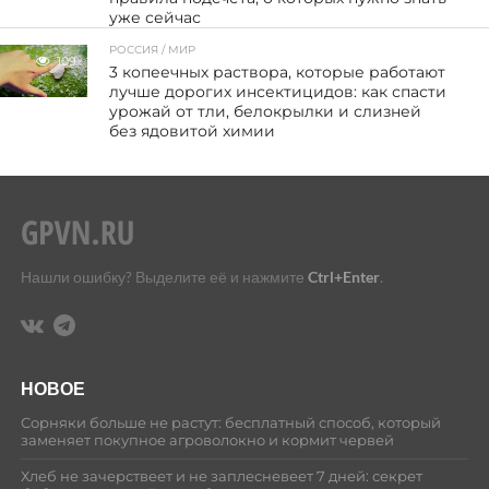
уже сейчас
РОССИЯ / МИР
109
3 копеечных раствора, которые работают
лучше дорогих инсектицидов: как спасти
урожай от тли, белокрылки и слизней
без ядовитой химии
Нашли ошибку? Выделите её и нажмите
Ctrl+Enter
.
НОВОЕ
Сорняки больше не растут: бесплатный способ, который
заменяет покупное агроволокно и кормит червей
Хлеб не зачерствеет и не заплесневеет 7 дней: секрет