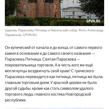
Церковь Параскевы Пятницы и Никольский собор. Фото: Александр
Парамонов, GPVN.RU.
Он купеческий от начала и до конца, от самого первого
камня в основании и до самого своего названия —
Параскева Пятница. Святая Параскева —
покровительница торговли. А в честь кого же ещё
могли купцы воздвигнуть свой храм? С греческого
Параскева переводится как пятница, пятница же была
главным торговым днем. У красной церкви не было
другой судьбы, кроме как стать символом удалого
торгового люда, главного костяка Новгородской
республики.