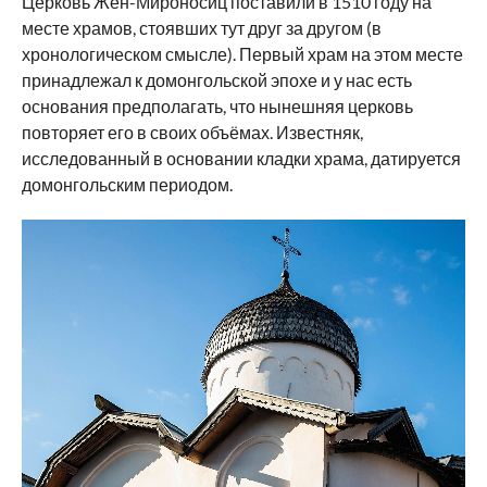
Церковь Жён-Мироносиц поставили в 1510 году на
месте храмов, стоявших тут друг за другом (в
хронологическом смысле). Первый храм на этом месте
принадлежал к домонгольской эпохе и у нас есть
основания предполагать, что нынешняя церковь
повторяет его в своих объёмах. Известняк,
исследованный в основании кладки храма, датируется
домонгольским периодом.