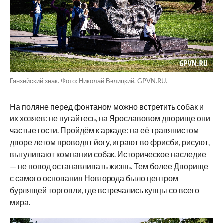
Ганзейский знак. Фото: Николай Велицкий, GPVN.RU.
На поляне перед фонтаном можно встретить собак и
их хозяев: не пугайтесь, на Ярославовом дворище они
частые гости. Пройдём к аркаде: на её травянистом
дворе летом проводят йогу, играют во фрисби, рисуют,
выгуливают компании собак. Историческое наследие
— не повод останавливать жизнь. Тем более Дворище
с самого основания Новгорода было центром
бурлящей торговли, где встречались купцы со всего
мира.