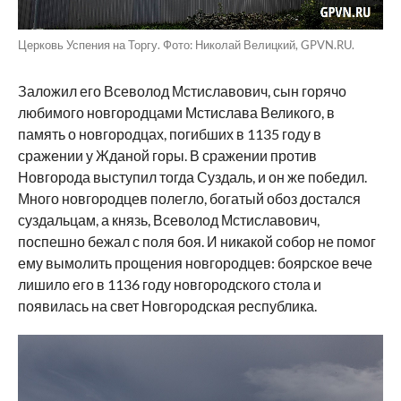
Церковь Успения на Торгу. Фото: Николай Велицкий, GPVN.RU.
Заложил его Всеволод Мстиславович, сын горячо
любимого новгородцами Мстислава Великого, в
память о новгородцах, погибших в 1135 году в
сражении у Жданой горы. В сражении против
Новгорода выступил тогда Суздаль, и он же победил.
Много новгородцев полегло, богатый обоз достался
суздальцам, а князь, Всеволод Мстиславович,
поспешно бежал с поля боя. И никакой собор не помог
ему вымолить прощения новгородцев: боярское вече
лишило его в 1136 году новгородского стола и
появилась на свет Новгородская республика.