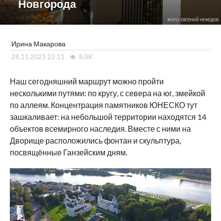
Новгорода
ФОТО: ЕВГЕНИЙ НЕФЕДОВ
Ирина Макарова
28.11.2023 22:11
8.0K
Наш сегодняшний маршрут можно пройти
несколькими путями: по кругу, с севера на юг, змейкой
по аллеям. Концентрация памятников ЮНЕСКО тут
зашкаливает: на небольшой территории находятся 14
объектов всемирного наследия. Вместе с ними на
Дворище расположились фонтан и скульптура,
посвящённые Ганзейским дням.