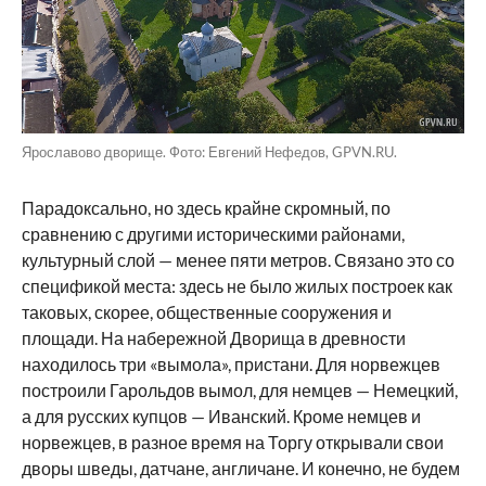
Ярославово дворище. Фото: Евгений Нефедов, GPVN.RU.
Парадоксально, но здесь крайне скромный, по
сравнению с другими историческими районами,
культурный слой — менее пяти метров. Связано это со
спецификой места: здесь не было жилых построек как
таковых, скорее, общественные сооружения и
площади. На набережной Дворища в древности
находилось три «вымола», пристани. Для норвежцев
построили Гарольдов вымол, для немцев — Немецкий,
а для русских купцов — Иванский. Кроме немцев и
норвежцев, в разное время на Торгу открывали свои
дворы шведы, датчане, англичане. И конечно, не будем