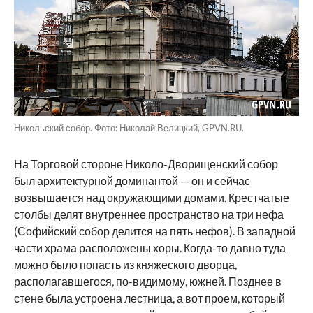
Никольский собор. Фото: Николай Велицкий, GPVN.RU.
На Торговой стороне Николо-Дворищенский собор
был архитектурной доминантой — он и сейчас
возвышается над окружающими домами. Крестчатые
столбы делят внутреннее пространство на три нефа
(Софийский собор делится на пять нефов). В западной
части храма расположены хоры. Когда-то давно туда
можно было попасть из княжеского дворца,
располагавшегося, по-видимому, южней. Позднее в
стене была устроена лестница, а вот проем, который