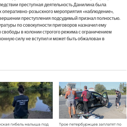
следствии преступная деятельность Данилина была
х оперативно-розыскного мероприятия «наблюдение»,
совершении преступления подсудимый признал полностью.
уратуры по совокупности приговоров назначил ему
я свободы в колонии строгого режима с ограничением
аконную силу не вступил и может быть обжалован в
еская гибель малыша под
Трое петербуржцев заплатят по