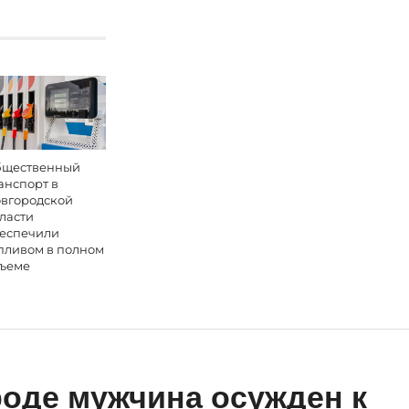
щественный
анспорт в
вгородской
ласти
еспечили
пливом в полном
ъеме
оде мужчина осужден к