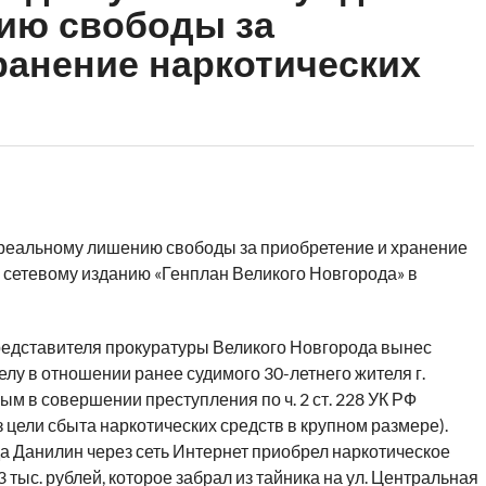
ию свободы за
ранение наркотических
 реальному лишению свободы за приобретение и хранение
 сетевому изданию «Генплан Великого Новгорода» в
редставителя прокуратуры Великого Новгорода вынес
лу в отношении ранее судимого 30-летнего жителя г.
м в совершении преступления по ч. 2 ст. 228 УК РФ
 цели сбыта наркотических средств в крупном размере).
да Данилин через сеть Интернет приобрел наркотическое
3 тыс. рублей, которое забрал из тайника на ул. Центральная