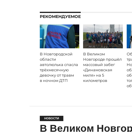
РЕКОМЕНДУЕМОЕ
В Новгородской
В Великом
Об
области
Новгороде прошёл
тр
автолюлька спасла
массовый забег
Но
трёхмесячную
«Динамовская
об
девочку от травм
миля» на 5
об
в ночном ДТП
километров
то
об
НОВОСТИ
В Великом Новгор