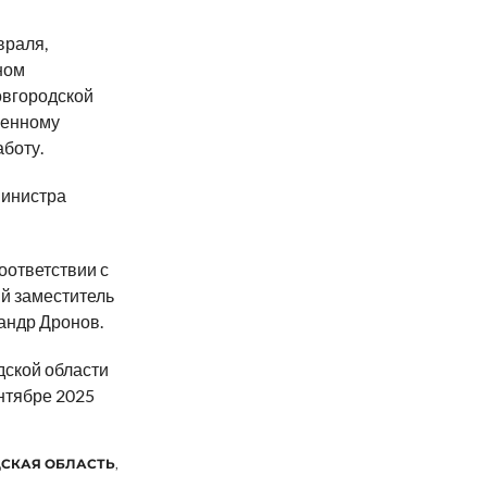
враля,
ном
овгородской
венному
аботу.
министра
оответствии с
й заместитель
андр Дронов.
ской области
нтябре 2025
СКАЯ ОБЛАСТЬ
,