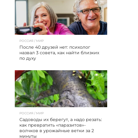
26
РОССИЯ / МИР
После 40 друзей нет: психолог
назвал 3 совета, как найти близких
по духу
27
РОССИЯ / МИР
Садоводы их берегут, а надо резать:
как превратить «паразитов»-
волчков в урожайные ветки за 2
минуты