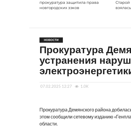
прокуратура защитила права
Старой 
новгородских зэков
взялась
НОВОСТИ
Прокуратура Демя
устранения наруш
электроэнергетик
07.02.2025 12:27
1.0K
Прокуратура Демянского района добилась
этом сообщили сетевому изданию «Генпла
области.