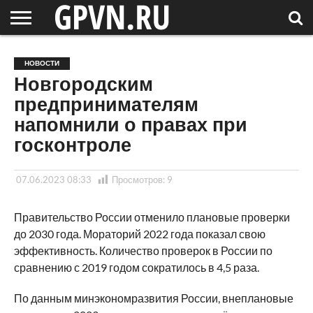
НОВГОРОДСКАЯ
ОБЛАСТЬ
НОВОСТИ
РОССИЯ
СПЕЦПРОЕКТЫ
БЛОГ
СТАТЬИ
ФОТОРЕПОРТАЖИ
ИНТЕРВЬЮ
ОБЪЕКТЫ
ПОДБОРКИ
НОВОСТИ
СОСЕДЕЙ
/ МИР
Новгородским
предпринимателям
напомнили о правах при
госконтроле
07.06.2023 08:33
Просмотров:
9
Правительство России отменило плановые проверки
до 2030 года. Мораторий 2022 года показал свою
эффективность. Количество проверок в России по
сравнению с 2019 годом сократилось в 4,5 раза.
По данным минэкономразвития России, внеплановые