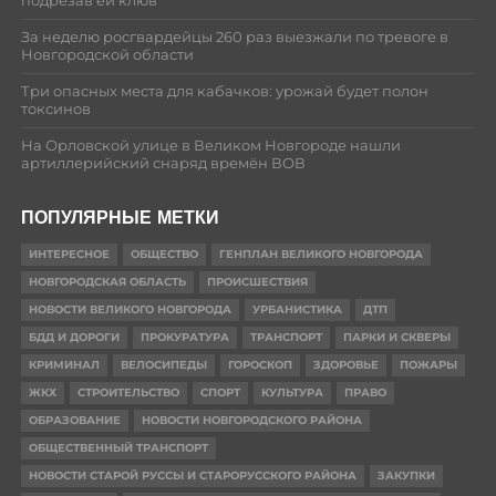
подрезав ей клюв
За неделю росгвардейцы 260 раз выезжали по тревоге в
Новгородской области
Три опасных места для кабачков: урожай будет полон
токсинов
На Орловской улице в Великом Новгороде нашли
артиллерийский снаряд времён ВОВ
ПОПУЛЯРНЫЕ МЕТКИ
ИНТЕРЕСНОЕ
ОБЩЕСТВО
ГЕНПЛАН ВЕЛИКОГО НОВГОРОДА
НОВГОРОДСКАЯ ОБЛАСТЬ
ПРОИСШЕСТВИЯ
НОВОСТИ ВЕЛИКОГО НОВГОРОДА
УРБАНИСТИКА
ДТП
БДД И ДОРОГИ
ПРОКУРАТУРА
ТРАНСПОРТ
ПАРКИ И СКВЕРЫ
КРИМИНАЛ
ВЕЛОСИПЕДЫ
ГОРОСКОП
ЗДОРОВЬЕ
ПОЖАРЫ
ЖКХ
СТРОИТЕЛЬСТВО
СПОРТ
КУЛЬТУРА
ПРАВО
ОБРАЗОВАНИЕ
НОВОСТИ НОВГОРОДСКОГО РАЙОНА
ОБЩЕСТВЕННЫЙ ТРАНСПОРТ
НОВОСТИ СТАРОЙ РУССЫ И СТАРОРУССКОГО РАЙОНА
ЗАКУПКИ