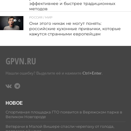
эффективнее и быстрее традиционных
методов
РОССИЯ / МИР
6
Они этого никак не могут понять:
российские кухонные привычки, которые
кажутся странными европейцам
Нашли ошибку? Выделите её и нажмите
Ctrl+Enter
.
НОВОЕ
Спортивная площадка ГТО появится в Веряжском парке в
Великом Новгороде
Ветврачи в Малой Вишере спасли черепаху от голода,