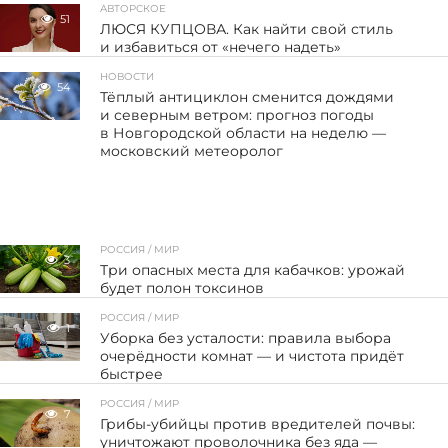
АВТОРСКОЕ
51
ЛЮСЯ КУПЦОВА. Как найти свой стиль
и избавиться от «нечего надеть»
НОВОСТИ
54
Тёплый антициклон сменится дождями
и северным ветром: прогноз погоды
в Новгородской области на неделю —
московский метеоролог
РОССИЯ / МИР
3
Три опасных места для кабачков: урожай
будет полон токсинов
РОССИЯ / МИР
1
Уборка без усталости: правила выбора
очерёдности комнат — и чистота придёт
быстрее
РОССИЯ / МИР
7
Грибы-убийцы против вредителей почвы:
уничтожают проволочника без яда —