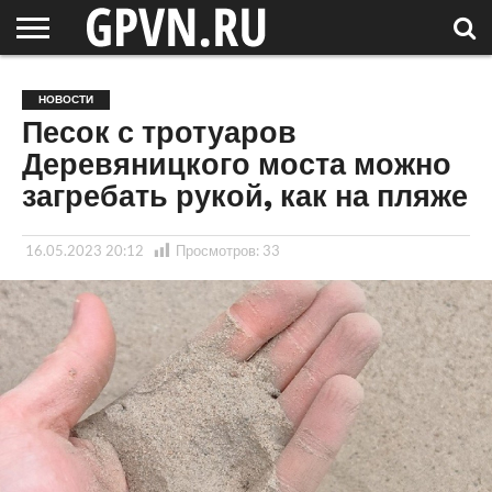
НОВГОРОДСКАЯ
ОБЛАСТЬ
НОВОСТИ
РОССИЯ
СПЕЦПРОЕКТЫ
БЛОГ
СТАТЬИ
ФОТОРЕПОРТАЖИ
ИНТЕРВЬЮ
ОБЪЕКТЫ
ПОДБОРКИ
НОВОСТИ
СОСЕДЕЙ
/ МИР
Песок с тротуаров
Деревяницкого моста можно
загребать рукой, как на пляже
16.05.2023 20:12
Просмотров:
33