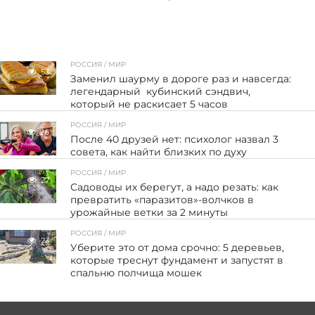
РОССИЯ / МИР
53
Заменил шаурму в дороге раз и навсегда:
легендарный кубинский сэндвич,
который не раскисает 5 часов
РОССИЯ / МИР
26
После 40 друзей нет: психолог назвал 3
совета, как найти близких по духу
РОССИЯ / МИР
27
Садоводы их берегут, а надо резать: как
превратить «паразитов»-волчков в
урожайные ветки за 2 минуты
РОССИЯ / МИР
23
Уберите это от дома срочно: 5 деревьев,
которые треснут фундамент и запустят в
спальню полчища мошек