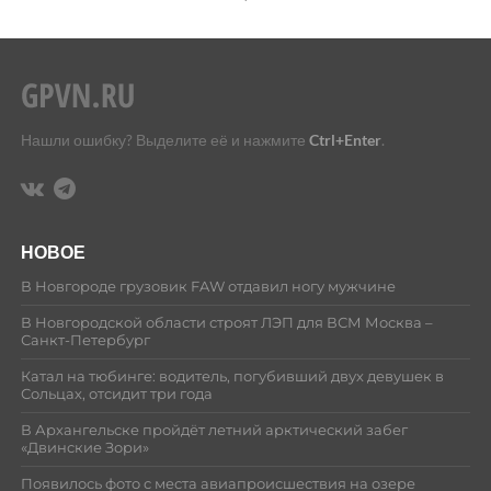
Нашли ошибку? Выделите её и нажмите
Ctrl+Enter
.
НОВОЕ
В Новгороде грузовик FAW отдавил ногу мужчине
В Новгородской области строят ЛЭП для ВСМ Москва –
Санкт-Петербург
Катал на тюбинге: водитель, погубивший двух девушек в
Сольцах, отсидит три года
В Архангельске пройдёт летний арктический забег
«Двинские Зори»
Появилось фото с места авиапроисшествия на озере