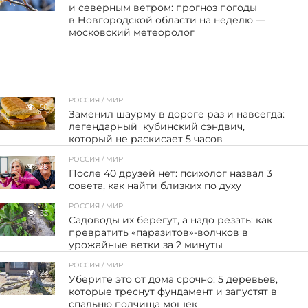
и северным ветром: прогноз погоды
в Новгородской области на неделю —
московский метеоролог
РОССИЯ / МИР
56
Заменил шаурму в дороге раз и навсегда:
легендарный кубинский сэндвич,
который не раскисает 5 часов
РОССИЯ / МИР
28
После 40 друзей нет: психолог назвал 3
совета, как найти близких по духу
РОССИЯ / МИР
33
Садоводы их берегут, а надо резать: как
превратить «паразитов»-волчков в
урожайные ветки за 2 минуты
РОССИЯ / МИР
23
Уберите это от дома срочно: 5 деревьев,
которые треснут фундамент и запустят в
спальню полчища мошек