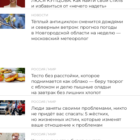
ЛЮСЯ КУПЦОВА. Как найти свой стиль
и избавиться от «нечего надеть»
НОВОСТИ
77
Тёплый антициклон сменится дождями
и северным ветром: прогноз погоды
в Новгородской области на неделю —
московский метеоролог
РОССИЯ / МИР
73
Тесто без расстойки, которое
поднимается как облако — беру творог
с яблоком и делю пышные оладьи
на завтрак без лишних хлопот
РОССИЯ / МИР
38
Люди заняты своими проблемами, никто
не придёт вас спасать: 5 жёстких,
но жизненных истин, которые изменят
ваше отношение к проблемам
РОССИЯ / МИР
117