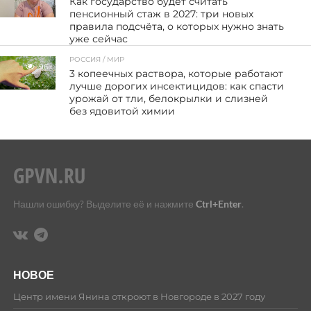
Как государство будет считать
пенсионный стаж в 2027: три новых
правила подсчёта, о которых нужно знать
уже сейчас
РОССИЯ / МИР
96
3 копеечных раствора, которые работают
лучше дорогих инсектицидов: как спасти
урожай от тли, белокрылки и слизней
без ядовитой химии
Нашли ошибку? Выделите её и нажмите
Ctrl+Enter
.
НОВОЕ
Центр имени Янина откроют в Новгороде в 2027 году