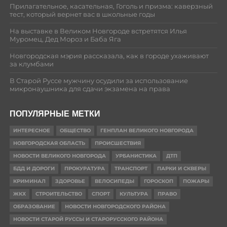
Прилагательное, касательная, Гоголь и призма: каверзный
тест, который вернет вас в школьные годы
На выставке в Великом Новгороде встретятся Илья
Муромец, Дед Мороз и Баба Яга
Новгородская мэрия рассказала, как в городе ухаживают
за клумбами
В Старой Руссе мужчину осудили за использование
микронаушника для сдачи экзамена на права
ПОПУЛЯРНЫЕ МЕТКИ
ИНТЕРЕСНОЕ
ОБЩЕСТВО
ГЕНПЛАН ВЕЛИКОГО НОВГОРОДА
НОВГОРОДСКАЯ ОБЛАСТЬ
ПРОИСШЕСТВИЯ
НОВОСТИ ВЕЛИКОГО НОВГОРОДА
УРБАНИСТИКА
ДТП
БДД И ДОРОГИ
ПРОКУРАТУРА
ТРАНСПОРТ
ПАРКИ И СКВЕРЫ
КРИМИНАЛ
ЗДОРОВЬЕ
ВЕЛОСИПЕДЫ
ГОРОСКОП
ПОЖАРЫ
ЖКХ
СТРОИТЕЛЬСТВО
СПОРТ
КУЛЬТУРА
ПРАВО
ОБРАЗОВАНИЕ
НОВОСТИ НОВГОРОДСКОГО РАЙОНА
НОВОСТИ СТАРОЙ РУССЫ И СТАРОРУССКОГО РАЙОНА