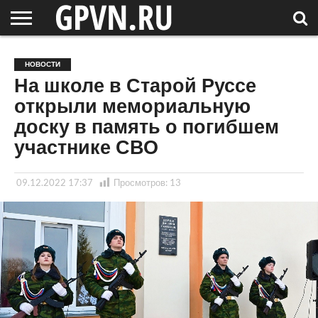
НОВГОРОДСКАЯ
ОБЛАСТЬ
НОВОСТИ
РОССИЯ
СПЕЦПРОЕКТЫ
БЛОГ
СТАТЬИ
ФОТОРЕПОРТАЖИ
ИНТЕРВЬЮ
ОБЪЕКТЫ
ПОДБОРКИ
НОВОСТИ
СОСЕДЕЙ
/ МИР
На школе в Старой Руссе
открыли мемориальную
доску в память о погибшем
участнике СВО
09.12.2022 17:37
Просмотров:
13