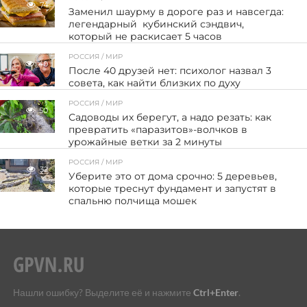
74
Заменил шаурму в дороге раз и навсегда:
легендарный кубинский сэндвич,
который не раскисает 5 часов
РОССИЯ / МИР
40
После 40 друзей нет: психолог назвал 3
совета, как найти близких по духу
РОССИЯ / МИР
50
Садоводы их берегут, а надо резать: как
превратить «паразитов»-волчков в
урожайные ветки за 2 минуты
РОССИЯ / МИР
32
Уберите это от дома срочно: 5 деревьев,
которые треснут фундамент и запустят в
спальню полчища мошек
Нашли ошибку? Выделите её и нажмите
Ctrl+Enter
.