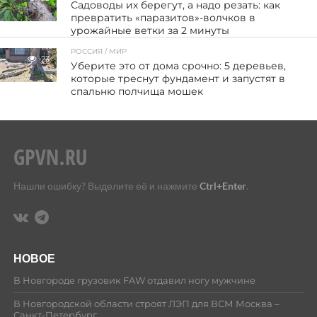
Садоводы их берегут, а надо резать: как
превратить «паразитов»-волчков в
урожайные ветки за 2 минуты
РОССИЯ / МИР
23
Уберите это от дома срочно: 5 деревьев,
которые треснут фундамент и запустят в
спальню полчища мошек
Нашли ошибку? Выделите её и нажмите
Ctrl+Enter
.
НОВОЕ
В Новгороде грузовик FAW отдавил ногу мужчине
В Новгородской области строят ЛЭП для ВСМ Москва –
Санкт-Петербург