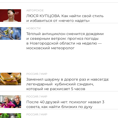
АВТОРСКОЕ
67
ЛЮСЯ КУПЦОВА. Как найти свой стиль
и избавиться от «нечего надеть»
НОВОСТИ
84
Тёплый антициклон сменится дождями
и северным ветром: прогноз погоды
в Новгородской области на неделю —
московский метеоролог
РОССИЯ / МИР
56
Заменил шаурму в дороге раз и навсегда:
легендарный кубинский сэндвич,
который не раскисает 5 часов
РОССИЯ / МИР
28
После 40 друзей нет: психолог назвал 3
совета, как найти близких по духу
РОССИЯ / МИР
33