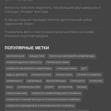
Катал на тюбинге: водитель, погубивший двух девушек в
Сольцах, отсидит три года
В Архангельске пройдёт летний арктический забег
«Двинские Зори»
Появилось фото с места авиапроисшествия на озере
Ильмень под Новгородом
ПОПУЛЯРНЫЕ МЕТКИ
ИНТЕРЕСНОЕ
ОБЩЕСТВО
ГЕНПЛАН ВЕЛИКОГО НОВГОРОДА
НОВГОРОДСКАЯ ОБЛАСТЬ
ПРОИСШЕСТВИЯ
НОВОСТИ ВЕЛИКОГО НОВГОРОДА
УРБАНИСТИКА
ДТП
БДД И ДОРОГИ
ПРОКУРАТУРА
ТРАНСПОРТ
ПАРКИ И СКВЕРЫ
КРИМИНАЛ
ЗДОРОВЬЕ
ВЕЛОСИПЕДЫ
ГОРОСКОП
ПОЖАРЫ
ЖКХ
СТРОИТЕЛЬСТВО
СПОРТ
КУЛЬТУРА
ПРАВО
ОБРАЗОВАНИЕ
НОВОСТИ НОВГОРОДСКОГО РАЙОНА
НОВОСТИ СТАРОЙ РУССЫ И СТАРОРУССКОГО РАЙОНА
НОВОСТИ БОРОВИЧЕЙ И БОРОВИЧСКОГО РАЙОНА