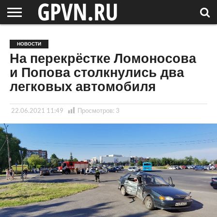
НОВГОРОДСКАЯ
ОБЛАСТЬ
НОВОСТИ
РОССИЯ
СПЕЦПРОЕКТЫ
БЛОГ
СТАТЬИ
ФОТОРЕПОРТАЖИ
ИНТЕРВЬЮ
ОБЪЕКТЫ
ПОДБОРКИ
НОВОСТИ
СОСЕДЕЙ
/ МИР
На перекрёстке Ломоносова
и Попова столкнулись два
легковых автомобиля
22.06.2021 11:49
Просмотров:
3