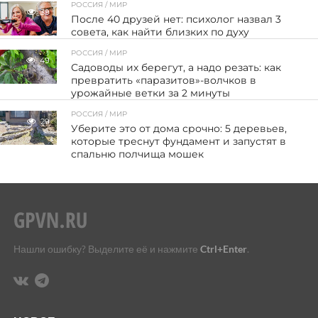
РОССИЯ / МИР
39
После 40 друзей нет: психолог назвал 3
совета, как найти близких по духу
РОССИЯ / МИР
49
Садоводы их берегут, а надо резать: как
превратить «паразитов»-волчков в
урожайные ветки за 2 минуты
РОССИЯ / МИР
29
Уберите это от дома срочно: 5 деревьев,
которые треснут фундамент и запустят в
спальню полчища мошек
Нашли ошибку? Выделите её и нажмите
Ctrl+Enter
.