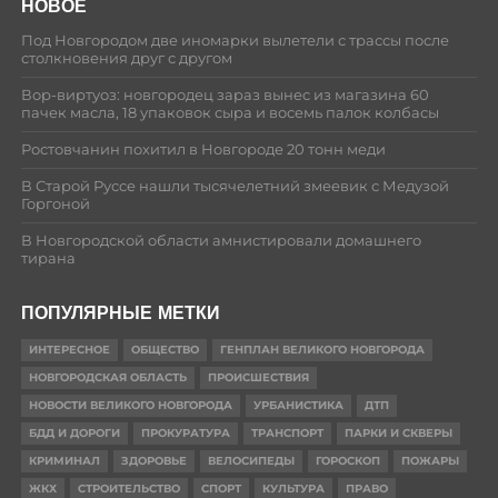
НОВОЕ
Под Новгородом две иномарки вылетели с трассы после
столкновения друг с другом
Вор-виртуоз: новгородец зараз вынес из магазина 60
пачек масла, 18 упаковок сыра и восемь палок колбасы
Ростовчанин похитил в Новгороде 20 тонн меди
В Старой Руссе нашли тысячелетний змеевик с Медузой
Горгоной
В Новгородской области амнистировали домашнего
тирана
ПОПУЛЯРНЫЕ МЕТКИ
ИНТЕРЕСНОЕ
ОБЩЕСТВО
ГЕНПЛАН ВЕЛИКОГО НОВГОРОДА
НОВГОРОДСКАЯ ОБЛАСТЬ
ПРОИСШЕСТВИЯ
НОВОСТИ ВЕЛИКОГО НОВГОРОДА
УРБАНИСТИКА
ДТП
БДД И ДОРОГИ
ПРОКУРАТУРА
ТРАНСПОРТ
ПАРКИ И СКВЕРЫ
КРИМИНАЛ
ЗДОРОВЬЕ
ВЕЛОСИПЕДЫ
ГОРОСКОП
ПОЖАРЫ
ЖКХ
СТРОИТЕЛЬСТВО
СПОРТ
КУЛЬТУРА
ПРАВО