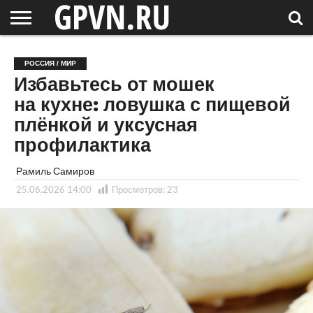
НОВГОРОДСКАЯ
ОБЛАСТЬ
НОВОСТИ
РОССИЯ
СПЕЦПРОЕКТЫ
БЛОГ
СТАТЬИ
ФОТОРЕПОРТАЖИ
ИНТЕРВЬЮ
ОБЪЕКТЫ
ПОДБОРКИ
РОССИЯ / МИР
СОСЕДЕЙ
/ МИР
Избавьтесь от мошек
на кухне: ловушка с пищевой
плёнкой и уксусная
профилактика
Рамиль Самиров
25.06.2026 14:00
Просмотров:
23