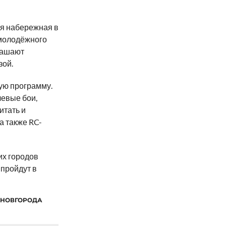
ая набережная в
 молодёжного
лашают
зой.
ую программу.
евые бои,
итать и
а также RC-
их городов
пройдут в
 НОВГОРОДА