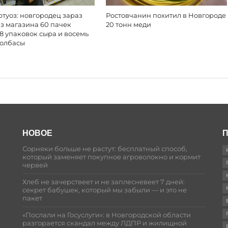
туоз: новгородец зараз
Ростовчанин похитил в Новгороде
з магазина 60 пачек
20 тонн меди
18 упаковок сыра и восемь
колбасы
НОВОЕ
П
Сорняки больше не растут: бесплатный способ,
который заменяет покупное агроволокно и кормит
червей
Хлеб не зачерствеет и не заплесневеет 7 дней:
секрет бабушек, который мы забыли — и это не
пакет
«Послали на Госуслуги»: в Новгородской области
разгорается скандал между ЛДПР и жилищной