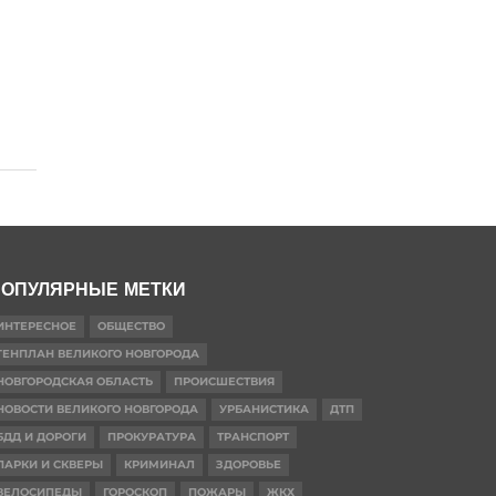
ОПУЛЯРНЫЕ МЕТКИ
ИНТЕРЕСНОЕ
ОБЩЕСТВО
ГЕНПЛАН ВЕЛИКОГО НОВГОРОДА
НОВГОРОДСКАЯ ОБЛАСТЬ
ПРОИСШЕСТВИЯ
НОВОСТИ ВЕЛИКОГО НОВГОРОДА
УРБАНИСТИКА
ДТП
БДД И ДОРОГИ
ПРОКУРАТУРА
ТРАНСПОРТ
ПАРКИ И СКВЕРЫ
КРИМИНАЛ
ЗДОРОВЬЕ
ВЕЛОСИПЕДЫ
ГОРОСКОП
ПОЖАРЫ
ЖКХ