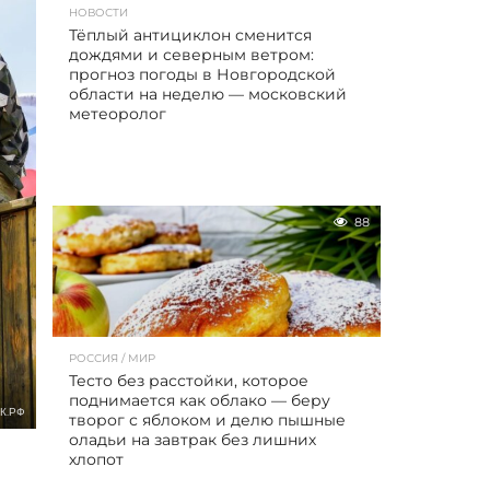
НОВОСТИ
Тёплый антициклон сменится
дождями и северным ветром:
прогноз погоды в Новгородской
области на неделю — московский
метеоролог
88
РОССИЯ / МИР
Тесто без расстойки, которое
поднимается как облако — беру
К.РФ
творог с яблоком и делю пышные
оладьи на завтрак без лишних
хлопот