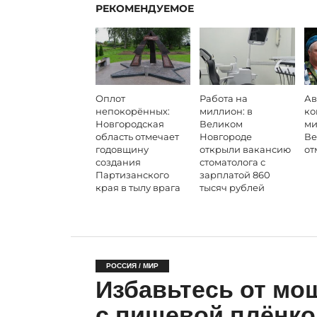
РЕКОМЕНДУЕМОЕ
Оплот
Работа на
Ав
непокорённых:
миллион: в
ко
Новгородская
Великом
ми
область отмечает
Новгороде
Ве
годовщину
открыли вакансию
от
создания
стоматолога с
Партизанского
зарплатой 860
края в тылу врага
тысяч рублей
РОССИЯ / МИР
Избавьтесь от мош
с пищевой плёнко