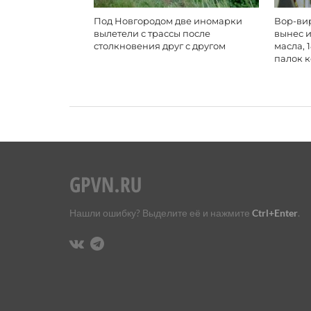
Под Новгородом две иномарки
Вор-вир
вылетели с трассы после
вынес и
столкновения друг с другом
масла, 
палок 
Нашли ошибку? Выделите её и нажмите
Ctrl+Enter
.