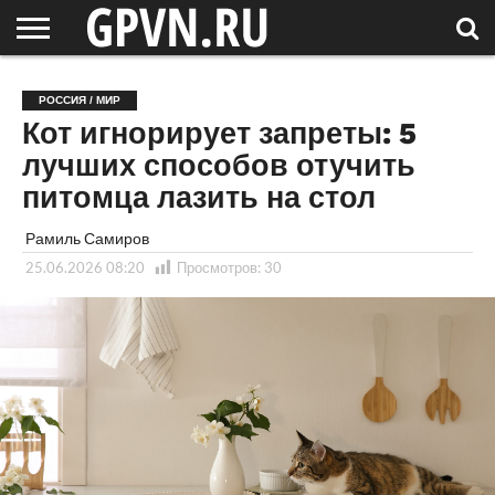
НОВГОРОДСКАЯ
ОБЛАСТЬ
НОВОСТИ
РОССИЯ
СПЕЦПРОЕКТЫ
БЛОГ
СТАТЬИ
ФОТОРЕПОРТАЖИ
ИНТЕРВЬЮ
ОБЪЕКТЫ
ПОДБОРКИ
РОССИЯ / МИР
СОСЕДЕЙ
/ МИР
Кот игнорирует запреты: 5
лучших способов отучить
питомца лазить на стол
Рамиль Самиров
25.06.2026 08:20
Просмотров:
30