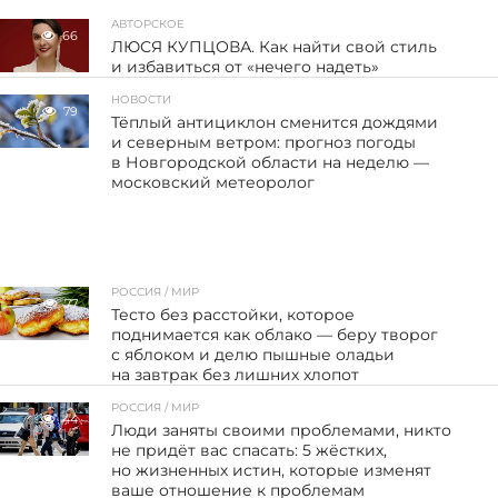
АВТОРСКОЕ
66
ЛЮСЯ КУПЦОВА. Как найти свой стиль
и избавиться от «нечего надеть»
НОВОСТИ
79
Тёплый антициклон сменится дождями
и северным ветром: прогноз погоды
в Новгородской области на неделю —
московский метеоролог
РОССИЯ / МИР
77
Тесто без расстойки, которое
поднимается как облако — беру творог
с яблоком и делю пышные оладьи
на завтрак без лишних хлопот
РОССИЯ / МИР
44
Люди заняты своими проблемами, никто
не придёт вас спасать: 5 жёстких,
но жизненных истин, которые изменят
ваше отношение к проблемам