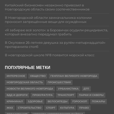
Китайский бизнесмен незаконно привозил в
Новгородскую область своих соотечественников
В Новгородской области замначальника колонии
проносил запрещённые вещи для осуждённых
«Я забираю всё золото»: в Боровичах осудили рецидивиста,
который внезапно передумал грабить
В Окуловке 26-летняя девушка за рулём «четырнадцатой»
протаранила столб
В новгородской школе №8 появится морской класс
ПОПУЛЯРНЫЕ МЕТКИ
ИНТЕРЕСНОЕ
ОБЩЕСТВО
ГЕНПЛАН ВЕЛИКОГО НОВГОРОДА
НОВГОРОДСКАЯ ОБЛАСТЬ
ПРОИСШЕСТВИЯ
НОВОСТИ ВЕЛИКОГО НОВГОРОДА
УРБАНИСТИКА
ДТП
БДД И ДОРОГИ
ПРОКУРАТУРА
ТРАНСПОРТ
ПАРКИ И СКВЕРЫ
КРИМИНАЛ
ЗДОРОВЬЕ
ВЕЛОСИПЕДЫ
ГОРОСКОП
ПОЖАРЫ
ЖКХ
СТРОИТЕЛЬСТВО
СПОРТ
КУЛЬТУРА
ПРАВО