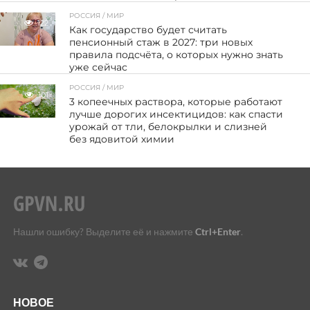
РОССИЯ / МИР
122
Как государство будет считать
пенсионный стаж в 2027: три новых
правила подсчёта, о которых нужно знать
уже сейчас
РОССИЯ / МИР
101
3 копеечных раствора, которые работают
лучше дорогих инсектицидов: как спасти
урожай от тли, белокрылки и слизней
без ядовитой химии
Нашли ошибку? Выделите её и нажмите
Ctrl+Enter
.
НОВОЕ