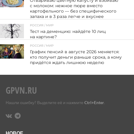
Отвариваю цветную капусту и взбиваю
с молоком: нежное пюре вместо
картофельного — без специфического
запаха и в 3 раза легче и вкуснее
РОССИЯ / МИР
26
Тест на деменцию: найдёте 10 лиц
на картине?
РОССИЯ / МИР
275
График пенсий в августе 2026 меняется:
кто получит деньги раньше срока, а кому
придётся ждать лишнюю неделю
Нашли ошибку? Выделите её и нажмите
Ctrl+Enter
.
НОВОЕ