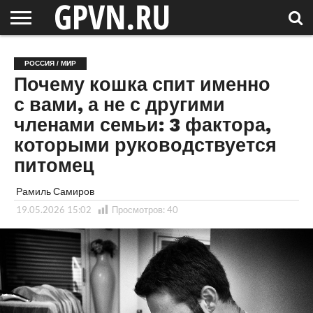
НОВГОРОДСКАЯ
ОБЛАСТЬ
НОВОСТИ
РОССИЯ
СПЕЦПРОЕКТЫ
БЛОГ
СТАТЬИ
ФОТОРЕПОРТАЖИ
ИНТЕРВЬЮ
ОБЪЕКТЫ
ПОДБОРКИ
РОССИЯ / МИР
СОСЕДЕЙ
/ МИР
Почему кошка спит именно
с вами, а не с другими
членами семьи: 3 фактора,
которыми руководствуется
питомец
Рамиль Самиров
19.05.2026 15:02
Просмотров:
40