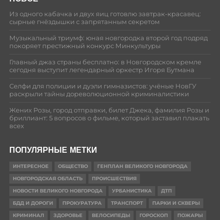
Из одного кабачка и двух яиц готовлю завтрак-красавец:
сырные гнёздышки с запрятанным секретом
Музыкальный триумф: юная новгородка второй год подряд
покоряет престижный конкурс Минкультуры
Главный джаз страны бесплатно: в Новгородском кремле
сегодня выступит легендарный оркестр Игоря Бутмана
Селфи для полиции и дуэли гимназистов: учёные НовГУ
раскрыли тайны дореволюционной криминалистики
Жених Розы, город отправки, билет Джека, фамилия Розы и
бриллиант: 5 вопросов о фильме, который заставил плакать
всех
ПОПУЛЯРНЫЕ МЕТКИ
ИНТЕРЕСНОЕ
ОБЩЕСТВО
ГЕНПЛАН ВЕЛИКОГО НОВГОРОДА
НОВГОРОДСКАЯ ОБЛАСТЬ
ПРОИСШЕСТВИЯ
НОВОСТИ ВЕЛИКОГО НОВГОРОДА
УРБАНИСТИКА
ДТП
БДД И ДОРОГИ
ПРОКУРАТУРА
ТРАНСПОРТ
ПАРКИ И СКВЕРЫ
КРИМИНАЛ
ЗДОРОВЬЕ
ВЕЛОСИПЕДЫ
ГОРОСКОП
ПОЖАРЫ