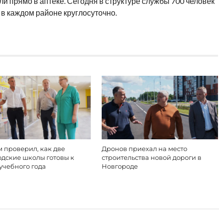
ели прямо в аптеке. Сегодня в структуре службы 700 человек
 в каждом районе круглосуточно.
 проверил, как две
Дронов приехал на место
одские школы готовы к
строительства новой дороги в
учебного года
Новгороде