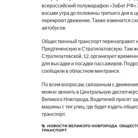
всероссийский полумарафон «ЗаБег.РФ». И
восьми утра до половины третьего дня в ц
перекроют движение. Также изменится сх
автобусов.
Общественный транспорт перенаправят 
Предтеченскую и Стратилатовскую. Там же
Стратилатовской, 12, организуют времен
для высадки и посадки пассажиров. Подр
сообщили в областном минтрансе.
По всем вопросам, связанным с движение
можно звонить в Центральную диспетчер
Великого Новгорода. Водителей просят за
машины с тех улиц, где будет ездить общ
транспорт.
НОВОСТИ ВЕЛИКОГО НОВГОРОДА
,
ОБЩЕСТ
ТРАНСПОРТ