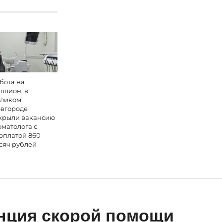
бота на
ллион: в
ликом
вгороде
крыли вакансию
оматолога с
рплатой 860
сяч рублей
нция скорой помощи