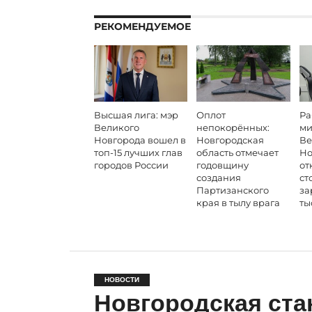
РЕКОМЕНДУЕМОЕ
Высшая лига: мэр
Оплот
Ра
Великого
непокорённых:
ми
Новгорода вошел в
Новгородская
Ве
топ-15 лучших глав
область отмечает
Но
городов России
годовщину
от
создания
ст
Партизанского
за
края в тылу врага
ты
НОВОСТИ
Новгородская ста