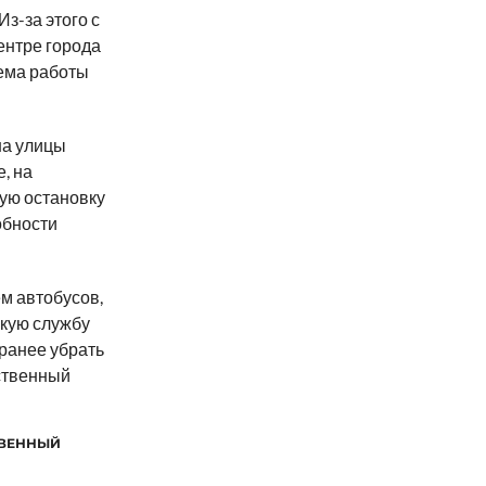
з-за этого с
ентре города
ема работы
на улицы
, на
ную остановку
обности
м автобусов,
скую службу
ранее убрать
ественный
ВЕННЫЙ