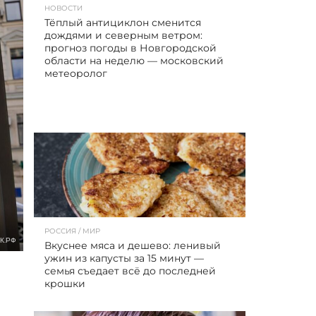
НОВОСТИ
Тёплый антициклон сменится
дождями и северным ветром:
прогноз погоды в Новгородской
области на неделю — московский
метеоролог
РОССИЯ / МИР
К.РФ
Вкуснее мяса и дешево: ленивый
ужин из капусты за 15 минут —
семья съедает всё до последней
крошки