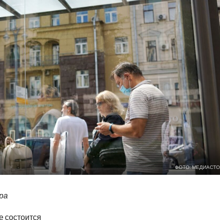
ФОТО: МЕДИАСТО
тра
е состоится