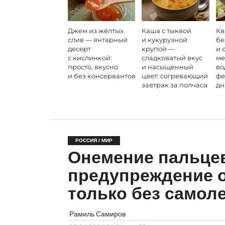
Джем из жёлтых
Каша с тыквой
Кв
слив — янтарный
и кукурузной
бе
десерт
крупой —
и 
с кислинкой:
сладковатый вкус
ме
просто, вкусно
и насыщенный
во
и без консервантов
цвет: согревающий
фе
завтрак за полчаса
дн
РОССИЯ / МИР
Онемение пальце
предупреждение о
только без самол
Рамиль Самиров