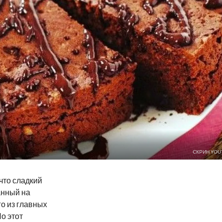
СКРИН YOU
 что сладкий
анный на
го из главных
Но этот