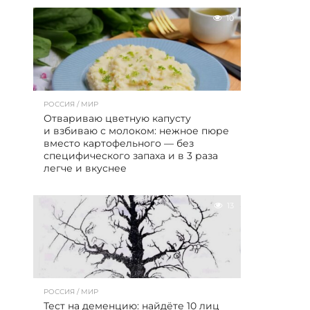
10
РОССИЯ / МИР
Отвариваю цветную капусту
и взбиваю с молоком: нежное пюре
вместо картофельного — без
специфического запаха и в 3 раза
легче и вкуснее
13
РОССИЯ / МИР
Тест на деменцию: найдёте 10 лиц