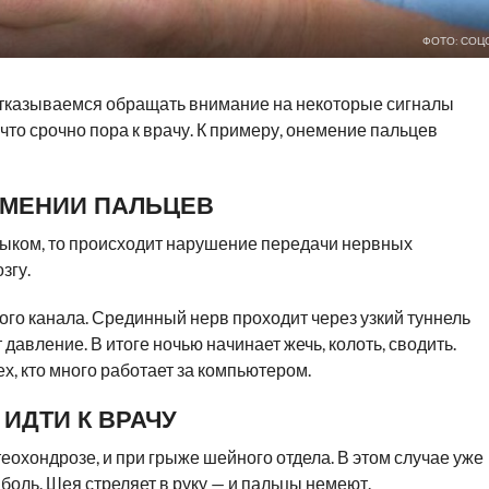
ФОТО: СОЦ
 отказываемся обращать внимание на некоторые сигналы
, что срочно пора к врачу. К примеру, онемение пальцев
ЕМЕНИИ ПАЛЬЦЕВ
зыком, то происходит нарушение передачи нервных
згу.
го канала. Срединный нерв проходит через узкий туннель
 давление. В итоге ночью начинает жечь, колоть, сводить.
х, кто много работает за компьютером.
ИДТИ К ВРАЧУ
еохондрозе, и при грыже шейного отдела. В этом случае уже
боль. Шея стреляет в руку — и пальцы немеют.