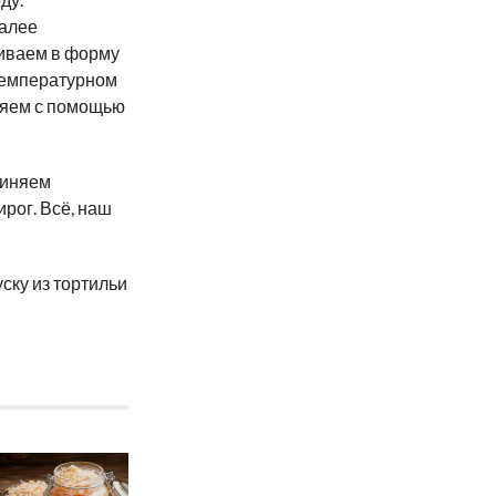
Далее
ливаем в форму
 температурном
ляем с помощью
диняем
рог. Всё, наш
ску из тортильи