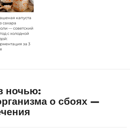
ашеная капуста
з сахара
соли — советский
тод с холодной
дой:
рментация за 3
я
в ночью:
рганизма о сбоях —
ечения