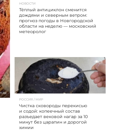
НОВОСТИ
Тёплый антициклон сменится
дождями и северным ветром:
прогноз погоды в Новгородской
области на неделю — московский
метеоролог
8
TUBE
РОССИЯ / МИР
Чистка сковороды перекисью
и содой: копеечный состав
разъедает вековой нагар за 10
минут без царапин и дорогой
химии