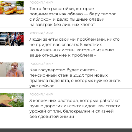
РОССИЯ / МИР
79
Тесто без расстойки, которое
поднимается как облако — беру творог
с яблоком и делю пышные оладьи
на завтрак без лишних хлопот
РОССИЯ / МИР
46
Люди заняты своими проблемами, никто
не придёт вас спасать: 5 жёстких,
но жизненных истин, которые изменят
ваше отношение к проблемам
РОССИЯ / МИР
127
Как государство будет считать
пенсионный стаж в 2027: три новых
правила подсчёта, о которых нужно знать
уже сейчас
РОССИЯ / МИР
101
3 копеечных раствора, которые работают
лучше дорогих инсектицидов: как спасти
урожай от тли, белокрылки и слизней
без ядовитой химии