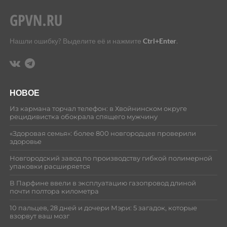
Нашли ошибку? Выделите её и нажмите
Ctrl+Enter
.
НОВОЕ
Из кармана торчал телефон: в Хвойнинском округе
рецидивистка обокрала спящего мужчину
«Здоровая семья»: более 800 новгородцев проверили
здоровье
Новгородский завод по производству гибкой полимерной
упаковки расширяется
В Парфине ввели в эксплуатацию газопровод длиной
почти полтора километра
10 пальцев, 28 дней и дочери Мэри: 5 загадок, которые
взорвут ваш мозг