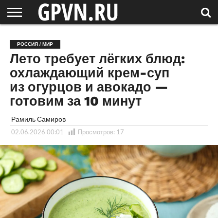
НОВГОРОДСКАЯ
ОБЛАСТЬ
НОВОСТИ
РОССИЯ
СПЕЦПРОЕКТЫ
БЛОГ
СТАТЬИ
ФОТОРЕПОРТАЖИ
ИНТЕРВЬЮ
ОБЪЕКТЫ
ПОДБОРКИ
РОССИЯ / МИР
СОСЕДЕЙ
/ МИР
Лето требует лёгких блюд:
охлаждающий крем-суп
из огурцов и авокадо —
готовим за 10 минут
Рамиль Самиров
02.06.2026 00:01
Просмотров:
17