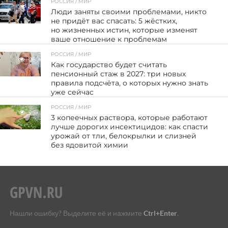
РОССИЯ / МИР
38
Люди заняты своими проблемами, никто
не придёт вас спасать: 5 жёстких,
но жизненных истин, которые изменят
ваше отношение к проблемам
РОССИЯ / МИР
116
Как государство будет считать
пенсионный стаж в 2027: три новых
правила подсчёта, о которых нужно знать
уже сейчас
РОССИЯ / МИР
96
3 копеечных раствора, которые работают
лучше дорогих инсектицидов: как спасти
урожай от тли, белокрылки и слизней
без ядовитой химии
Нашли ошибку? Выделите её и нажмите
Ctrl+Enter
.