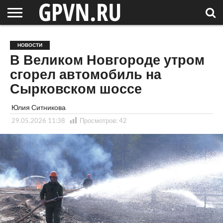
НОВГОРОДСКАЯ
ОБЛАСТЬ
НОВОСТИ
РОССИЯ
СПЕЦПРОЕКТЫ
БЛОГ
СТАТЬИ
ФОТОРЕПОРТАЖИ
ИНТЕРВЬЮ
ОБЪЕКТЫ
ПОДБОРКИ
НОВОСТИ
СОСЕДЕЙ
/ МИР
В Великом Новгороде утром
сгорел автомобиль на
Сырковском шоссе
Юлия Ситникова
29.05.2026 11:38
Просмотров:
42