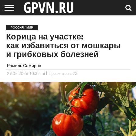
НОВГОРОДСКАЯ
ОБЛАСТЬ
НОВОСТИ
РОССИЯ
СПЕЦПРОЕКТЫ
БЛОГ
СТАТЬИ
ФОТОРЕПОРТАЖИ
ИНТЕРВЬЮ
ОБЪЕКТЫ
ПОДБОРКИ
РОССИЯ / МИР
СОСЕДЕЙ
/ МИР
Корица на участке:
как избавиться от мошкары
и грибковых болезней
Рамиль Самиров
29.05.2026 10:32
Просмотров:
23