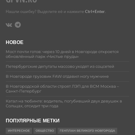
Нашли ошибку? Выделите её и нажмите
Ctrl+Enter
.
НОВОЕ
Мост почти готов: через 10 дней в Новгороде откроется
обновлённый парк «Чистые пруды»
Петербургские депутаты массово уходят из соцсетей
В Новгороде грузовик FAW отдавил ногу мужчине
В Новгородской области строят ЛЭП для ВСМ Москва –
Санкт-Петербург
Катал на тюбинге: водитель, погубивший двух девушек в
Сольцах, отсидит три года
ПОПУЛЯРНЫЕ МЕТКИ
ИНТЕРЕСНОЕ
ОБЩЕСТВО
ГЕНПЛАН ВЕЛИКОГО НОВГОРОДА