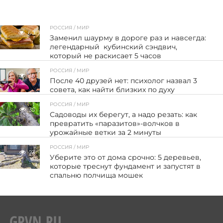
РОССИЯ / МИР
60
Заменил шаурму в дороге раз и навсегда:
легендарный кубинский сэндвич,
который не раскисает 5 часов
РОССИЯ / МИР
30
После 40 друзей нет: психолог назвал 3
совета, как найти близких по духу
РОССИЯ / МИР
35
Садоводы их берегут, а надо резать: как
превратить «паразитов»-волчков в
урожайные ветки за 2 минуты
РОССИЯ / МИР
23
Уберите это от дома срочно: 5 деревьев,
которые треснут фундамент и запустят в
спальню полчища мошек