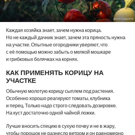
ФОТО: СОЦСЕТИ
Каждая хозяйка знает, зачем нужна корица.
Но не каждый дачник знает, зачем эта пряность нужна
на участке. Опытные огородники уверяют, что
с её помощью можно забыть о мелкой мошкаре
и грибковых болячках на корнях.
КАК ПРИМЕНЯТЬ КОРИЦУ НА
УЧАСТКЕ
Обычную молотую корицу сыплем под растения.
Особенно хорошо реагируют томаты, клубника
и перец. Только надо строго следовать дозировке.
На куст достаточно одной чайной ложки.
Лучше вносить специю в сухую почву и не в жару,
чтобы порошок не разнесло ветром и он равномерно