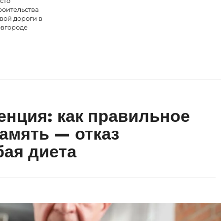
сто
роительства
вой дороги в
вгороде
енция: как правильное
память — отказ
бая диета