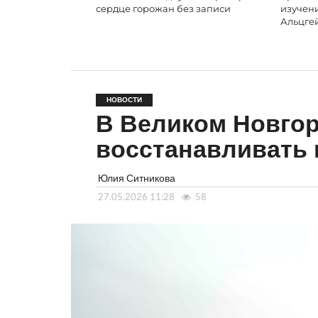
сердце горожан без записи
изучени
Альцгей
НОВОСТИ
В Великом Новгор
восстанавливать 
Юлия Ситникова
27.05.2026 11:28
58