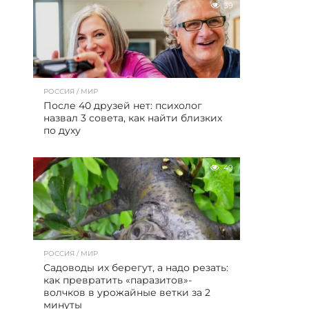
39
РОССИЯ / МИР
После 40 друзей нет: психолог
назвал 3 совета, как найти близких
по духу
49
РОССИЯ / МИР
Садоводы их берегут, а надо резать:
как превратить «паразитов»-
волчков в урожайные ветки за 2
минуты