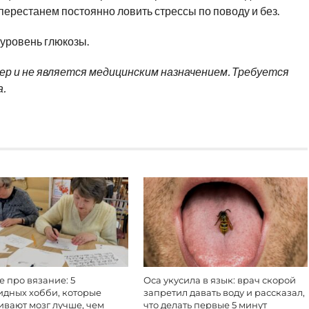
перестанем постоянно ловить стрессы по поводу и без.
 уровень глюкозы.
 и не является медицинским назначением. Требуется
.
е про вязание: 5
Оса укусила в язык: врач скорой
идных хобби, которые
запретил давать воду и рассказал,
ивают мозг лучше, чем
что делать первые 5 минут