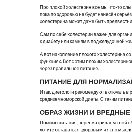
Про плохой холестерин все мы что-то слы
пока по здоровью не будет нанесён серьё
холестерина может даже быть предвестни
Сам по себе холестерин важен для органи
к диабету или камням в поджелудочной же
А вот накопление плохого холестерина со
функциях. Вот с этим плохим холестерино
через правильное питание.
ПИТАНИЕ ДЛЯ НОРМАЛИЗА
Итак, диетологи рекомендуют включать в 
средиземноморской диеты. С таким пита
ОБРАЗ ЖИЗНИ И ВРЕДНЫЕ
Помимо питания, пересматриваем свой обр
хотите оставаться здоровым и ясно мысл