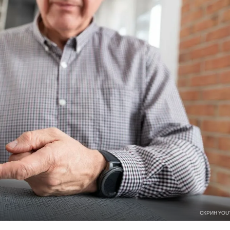
СКРИН YOU