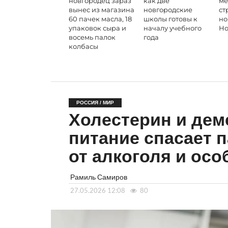
новгородец зараз
как две
ме
вынес из магазина
новгородские
ст
60 пачек масла, 18
школы готовы к
но
упаковок сыра и
началу учебного
Но
восемь палок
года
колбасы
РОССИЯ / МИР
Холестерин и дем
питание спасает 
от алкоголя и осо
Рамиль Самиров
27.05.2026 12:08
80