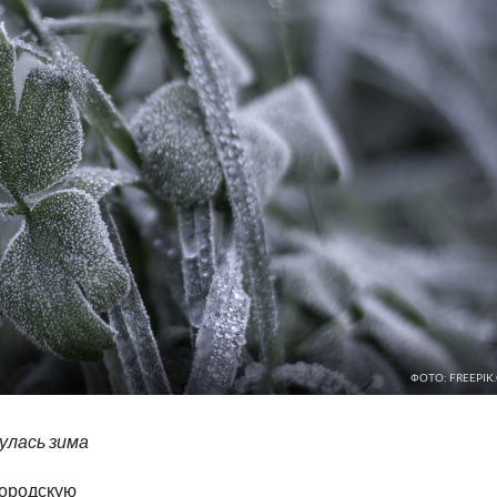
ФОТО: FREEPIK
улась зима
городскую