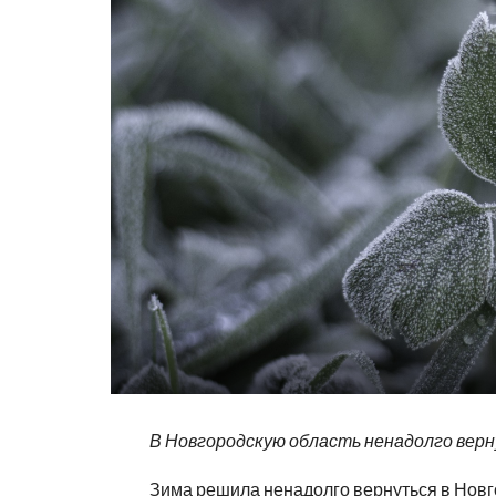
В Новгородскую область ненадолго верн
Зима решила ненадолго вернуться в Нов