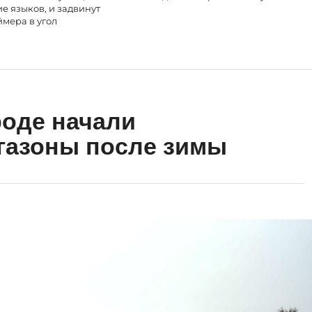
е языков, и задвинут
мера в угол
оде начали
газоны после зимы