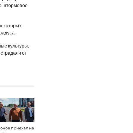
ло штормовое
некоторых
радуса.
ные культуры,
острадали от
онов приехал на