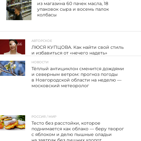
из магазина 60 пачек масла, 18
упаковок сыра и восемь палок
колбасы
АВТОРСКОЕ
66
ЛЮСЯ КУПЦОВА. Как найти свой стиль
и избавиться от «нечего надеть»
НОВОСТИ
81
Тёплый антициклон сменится дождями
и северным ветром: прогноз погоды
в Новгородской области на неделю —
московский метеоролог
РОССИЯ / МИР
87
Тесто без расстойки, которое
поднимается как облако — беру творог
с яблоком и делю пышные оладьи
на завтрак без лишних хлопот