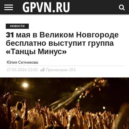
НОВГОРОДСКАЯ
ОБЛАСТЬ
НОВОСТИ
РОССИЯ
СПЕЦПРОЕКТЫ
БЛОГ
СТАТЬИ
ФОТОРЕПОРТАЖИ
ИНТЕРВЬЮ
ОБЪЕКТЫ
ПОДБОРКИ
НОВОСТИ
СОСЕДЕЙ
/ МИР
31 мая в Великом Новгороде
бесплатно выступит группа
«Танцы Минус»
Юлия Ситникова
27.05.2026 12:42
Просмотров:
101