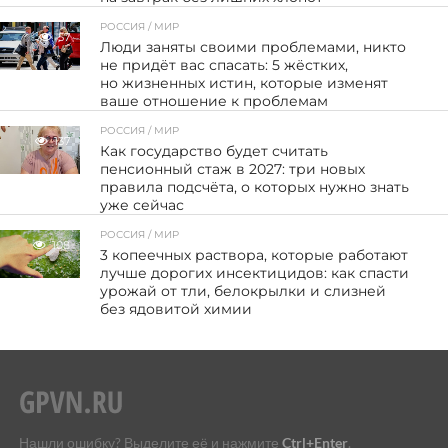
РОССИЯ / МИР
57
Люди заняты своими проблемами, никто
не придёт вас спасать: 5 жёстких,
но жизненных истин, которые изменят
ваше отношение к проблемам
РОССИЯ / МИР
137
Как государство будет считать
пенсионный стаж в 2027: три новых
правила подсчёта, о которых нужно знать
уже сейчас
РОССИЯ / МИР
108
3 копеечных раствора, которые работают
лучше дорогих инсектицидов: как спасти
урожай от тли, белокрылки и слизней
без ядовитой химии
Нашли ошибку? Выделите её и нажмите
Ctrl+Enter
.