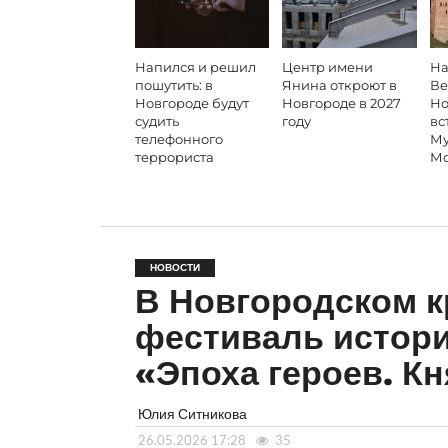
Напился и решил
Центр имени
На
пошутить: в
Янина откроют в
Ве
Новгороде будут
Новгороде в 2027
Но
судить
году
вс
телефонного
Му
террориста
Мо
НОВОСТИ
В Новгородском к
фестиваль истори
«Эпоха героев. К
Юлия Ситникова
26.05.2026 17:28
35