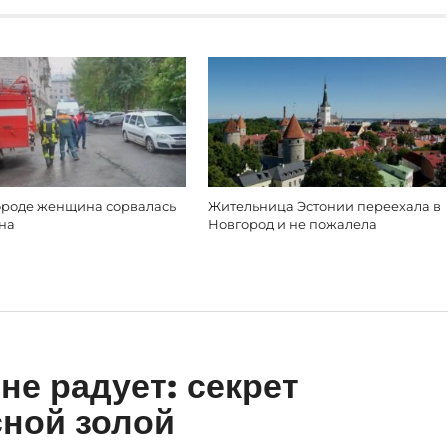
ороде женщина сорвалась
Жительница Эстонии переехала в
она
Новгород и не пожалела
 не радует: секрет
ной золой