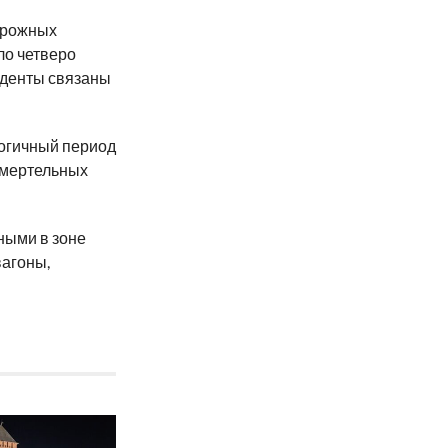
орожных
ло четверо
циденты связаны
логичный период
смертельных
ными в зоне
вагоны,