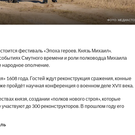
ФОТО: МЕДИАСТО
е
остоится фестиваль «Эпоха героев. Князь Михаил».
 событиях Смутного времени и роли полководца Михаила
 народное ополчение.
я» 1608 года. Гостей ждут реконструкция сражения, конные
же пройдёт научная конференция о военном деле XVII века.
твах князя, создании «полков нового строя», которые
 участвуют до 300 реконструкторов. В прошлом году его
АЛЬ