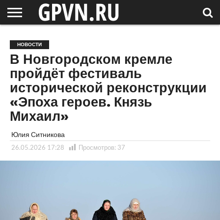
НОВГОРОДСКАЯ
ОБЛАСТЬ
НОВОСТИ
РОССИЯ
СПЕЦПРОЕКТЫ
БЛОГ
СТАТЬИ
ФОТОРЕПОРТАЖИ
ИНТЕРВЬЮ
ОБЪЕКТЫ
ПОДБОРКИ
НОВОСТИ
СОСЕДЕЙ
/ МИР
В Новгородском кремле
пройдёт фестиваль
исторической реконструкции
«Эпоха героев. Князь
Михаил»
Юлия Ситникова
26.05.2026 17:28
Просмотров:
37