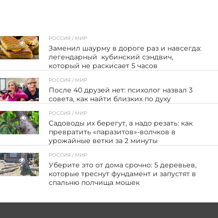
РОССИЯ / МИР
77
Заменил шаурму в дороге раз и навсегда:
легендарный кубинский сэндвич,
который не раскисает 5 часов
РОССИЯ / МИР
42
После 40 друзей нет: психолог назвал 3
совета, как найти близких по духу
РОССИЯ / МИР
51
Садоводы их берегут, а надо резать: как
превратить «паразитов»-волчков в
урожайные ветки за 2 минуты
РОССИЯ / МИР
33
Уберите это от дома срочно: 5 деревьев,
которые треснут фундамент и запустят в
спальню полчища мошек