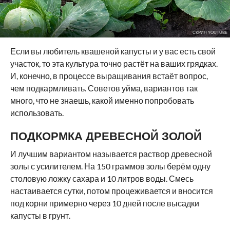
СКРИН YOUTUBE
Если вы любитель квашеной капусты и у вас есть свой
участок, то эта культура точно растёт на ваших грядках.
И, конечно, в процессе выращивания встаёт вопрос,
чем подкармливать. Советов уйма, вариантов так
много, что не знаешь, какой именно попробовать
использовать.
ПОДКОРМКА ДРЕВЕСНОЙ ЗОЛОЙ
И лучшим вариантом называется раствор древесной
золы с усилителем. На 150 граммов золы берём одну
столовую ложку сахара и 10 литров воды. Смесь
настаивается сутки, потом процеживается и вносится
под корни примерно через 10 дней после высадки
капусты в грунт.