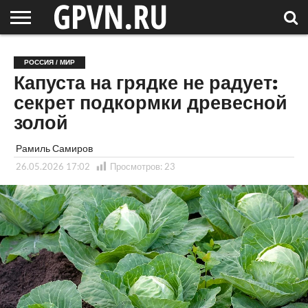
НОВГОРОДСКАЯ
ОБЛАСТЬ
НОВОСТИ
РОССИЯ
СПЕЦПРОЕКТЫ
БЛОГ
СТАТЬИ
ФОТОРЕПОРТАЖИ
ИНТЕРВЬЮ
ОБЪЕКТЫ
ПОДБОРКИ
РОССИЯ / МИР
СОСЕДЕЙ
/ МИР
Капуста на грядке не радует:
секрет подкормки древесной
золой
Рамиль Самиров
26.05.2026 17:02
Просмотров:
23