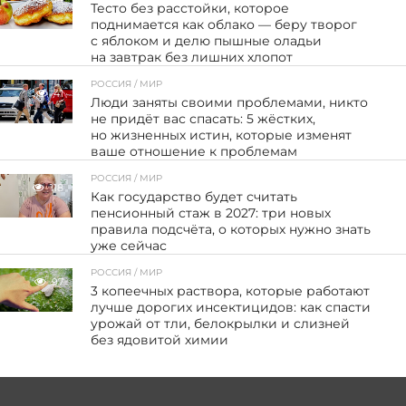
Тесто без расстойки, которое
поднимается как облако — беру творог
с яблоком и делю пышные оладьи
на завтрак без лишних хлопот
РОССИЯ / МИР
41
Люди заняты своими проблемами, никто
не придёт вас спасать: 5 жёстких,
но жизненных истин, которые изменят
ваше отношение к проблемам
РОССИЯ / МИР
118
Как государство будет считать
пенсионный стаж в 2027: три новых
правила подсчёта, о которых нужно знать
уже сейчас
РОССИЯ / МИР
97
3 копеечных раствора, которые работают
лучше дорогих инсектицидов: как спасти
урожай от тли, белокрылки и слизней
без ядовитой химии