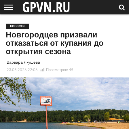
НОВГОРОДСКАЯ
ОБЛАСТЬ
НОВОСТИ
РОССИЯ
СПЕЦПРОЕКТЫ
БЛОГ
СТАТЬИ
ФОТОРЕПОРТАЖИ
ИНТЕРВЬЮ
ОБЪЕКТЫ
ПОДБОРКИ
НОВОСТИ
СОСЕДЕЙ
/ МИР
Новгородцев призвали
отказаться от купания до
открытия сезона
Варвара Якушева
23.05.2026 22:06
Просмотров:
45