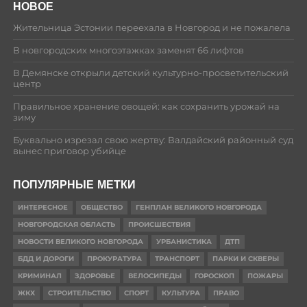
НОВОЕ
Жительница Эстонии переехала в Новгород и не пожалела
В новгородских многоэтажках заменят 66 лифтов
В Демянске открыли детский культурно-просветительский
центр
Правильное хранение овощей: как сохранить урожай на
зиму
Буквально изрезал свою жертву: Валдайский районный суд
вынес приговор убийце
ПОПУЛЯРНЫЕ МЕТКИ
ИНТЕРЕСНОЕ
ОБЩЕСТВО
ГЕНПЛАН ВЕЛИКОГО НОВГОРОДА
НОВГОРОДСКАЯ ОБЛАСТЬ
ПРОИСШЕСТВИЯ
НОВОСТИ ВЕЛИКОГО НОВГОРОДА
УРБАНИСТИКА
ДТП
БДД И ДОРОГИ
ПРОКУРАТУРА
ТРАНСПОРТ
ПАРКИ И СКВЕРЫ
КРИМИНАЛ
ЗДОРОВЬЕ
ВЕЛОСИПЕДЫ
ГОРОСКОП
ПОЖАРЫ
ЖКХ
СТРОИТЕЛЬСТВО
СПОРТ
КУЛЬТУРА
ПРАВО