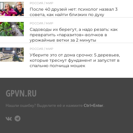
РОССИЯ / МИР
39
После 40 друзей нет: психолог назвал 3
совета, как найти близких по духу
РОССИЯ / МИР
50
Садоводы их берегут, а надо резать: как
превратить «паразитов»-волчков в
урожайные ветки за 2 минуты
РОССИЯ / МИР
32
Уберите это от дома срочно: 5 деревьев,
которые треснут фундамент и запустят в
спальню полчища мошек
Нашли ошибку? Выделите её и нажмите
Ctrl+Enter
.