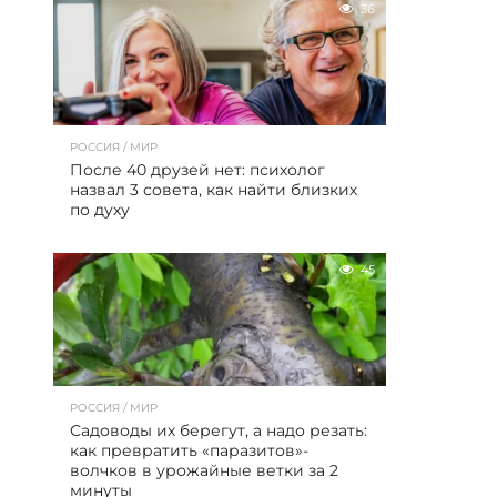
36
РОССИЯ / МИР
После 40 друзей нет: психолог
назвал 3 совета, как найти близких
по духу
45
РОССИЯ / МИР
Садоводы их берегут, а надо резать:
как превратить «паразитов»-
волчков в урожайные ветки за 2
минуты