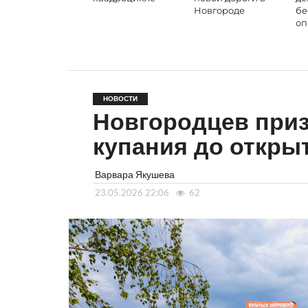
Новгороде
бе
оп
НОВОСТИ
Новгородцев приз
купания до откры
Варвара Якушева
23.05.2026 22:06
62