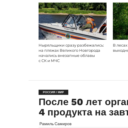
Ныряльщики сразу разбежались:
В лесах
на пляжах Великого Новгорода
выходн
начались внезапные облавы
с СК и МЧС
РОССИЯ / МИР
После 50 лет орг
4 продукта на зав
Рамиль Самиров