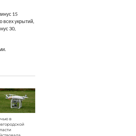
инус 15
о всех укрытий,
нус 30,
ми.
чью в
вгородской
ласти
йствовала