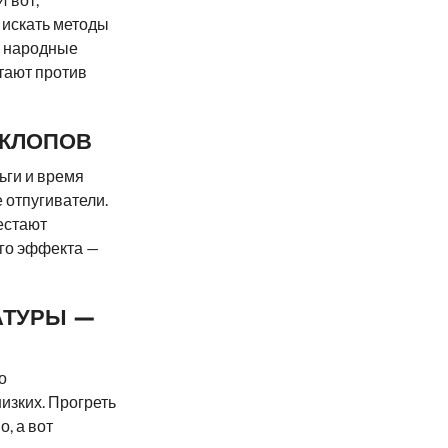
 искать методы
м народные
отают против
 КЛОПОВ
ьги и время
 отпугиватели.
естают
ого эффекта —
АТУРЫ —
о
изких. Прогреть
, а вот