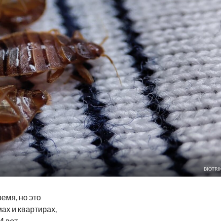
BIOTRI
емя, но это
ах и квартирах,
 вот,