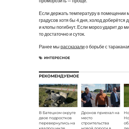
проморозить — проще.
Если держать температуру в помещении м
градусов хотя бы 4 дня, холод доберётся д
и клопы погибнут. Если мороз ударит до ми
то достаточно и суток.
Ранее мы
рассказали
о борьбе с таракана
ИНТЕРЕСНОЕ
РЕКОМЕНДУЕМОЕ
В Батецком округе
Дронов приехал на
Но
двое подростков
место
Но
перевернулись на
строительства
об
квадроцикле
новой дороги в
де