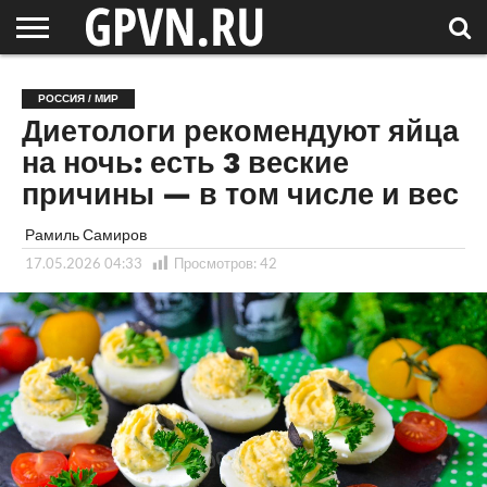
НОВГОРОДСКАЯ
ОБЛАСТЬ
НОВОСТИ
РОССИЯ
СПЕЦПРОЕКТЫ
БЛОГ
СТАТЬИ
ФОТОРЕПОРТАЖИ
ИНТЕРВЬЮ
ОБЪЕКТЫ
ПОДБОРКИ
РОССИЯ / МИР
СОСЕДЕЙ
/ МИР
Диетологи рекомендуют яйца
на ночь: есть 3 веские
причины — в том числе и вес
Рамиль Самиров
17.05.2026 04:33
Просмотров:
42