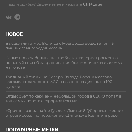
Нашли ошибку? Выделите её и нажмите
Ctrl+Enter
.
НОВОЕ
Высшая лига: мэр Великого Новгорода вошел в топ-15
лучших глав городов России
Седые волосы больше не проблема: колорист раскрыла
дешевый способ закрашивания без желтизны и «соломы»
на голове
Топливный тупик: на Северо-Западе России массово
закрываются частные АЗС из-за цен на дизель по 100
рублей
Отдых бьет по карману: небольшой город в СЗФО попал в
топ самых дорогих курортов России
«Срочно возвращайте Гусева»: Дмитрий Губерниев жестко
отреагировал на поражение «Динамо» в Калининграде
ПОПУЛЯРНЫЕ МЕТКИ